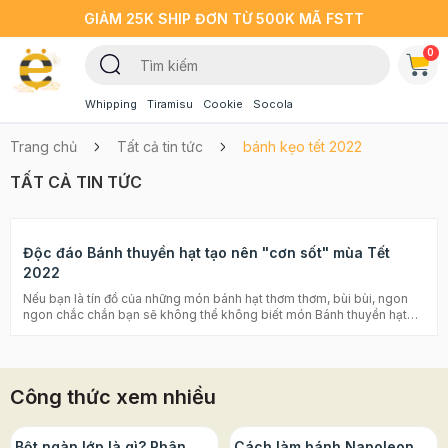
GIẢM 25K SHIP ĐƠN TỪ 500K MÃ FSTT
0
Whipping
Tiramisu
Cookie
Socola
Trang chủ
Tất cả tin tức
bánh kẹo tết 2022
TẤT CẢ TIN TỨC
Độc đáo Bánh thuyền hạt tạo nên "cơn sốt" mùa Tết
2022
Nếu bạn là tín đồ của những món bánh hạt thơm thơm, bùi bùi, ngon
ngon chắc chắn bạn sẽ không thể không biết món Bánh thuyền hạt
dinh dưỡng HOT rần rần mà các cộng đồng mạng chia sẻ năm vừa rồi.
Những chiếc bánh xinh xẻo với phần đế hình dáng chiếc thuyền mỏng,
xốp cùng lớp hạt bùi bùi kèm theo sốt caramel ngọt ngào. Cách làm
món bánh thuyền khá dễ và thời gian làm rất nhanh, hãy cùng
Công thức xem nhiều
Beemart khám phá món bánh hot trend này nhé! >>> Xem thêm:
Bánh biscotti là gì? Công thức làm bánh biscotti đổi vị thơm ngon
Bánh ngói hạnh nhân: cách làm cực ngon và đơn giản với nồi chiên
không dầu Kẹo Nougat ăn kiêng - ăn hoài không sợ béo Bánh
Bột ngàn lớp là gì? Phân
Cách làm bánh Napoleon