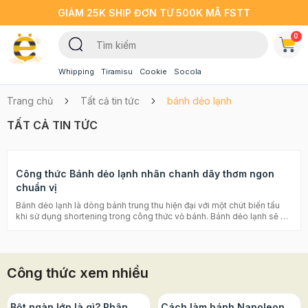
GIẢM 25K SHIP ĐƠN TỪ 500K MÃ FSTT
0
Whipping
Tiramisu
Cookie
Socola
Trang chủ
Tất cả tin tức
bánh dẻo lạnh
TẤT CẢ TIN TỨC
Công thức Bánh dẻo lạnh nhân chanh dây thơm ngon
chuẩn vị
Bánh dẻo lạnh là dòng bánh trung thu hiện đại với một chút biến tấu
khi sử dụng shortening trong công thức vỏ bánh. Bánh dẻo lạnh sẽ có
lớp vỏ mềm dẻo, dai dai nhưng không chắc như bánh truyền thống, vị
khá giống mochi. Cùng Beemart khởi động mùa Trung thu 2022 với
công thức bánh dẻo lạnh nhân chanh dây cực hấp dẫn sau đây nhé!
Công thức làm bánh dẻo trà xanh nhân cốm dừa Xu hướng các loại
Công thức xem nhiều
bánh Trung thu hiện đại nhất định bạn phải thử Sự khác biệt bánh trung
thu truyền thống với bánh trung thu hiện đại Nguyên liệu làm Bánh dẻo
lạnh nhân chanh dây 1. Phần vỏ bánh - 150g bột nếp chín - 20g bột áo
- 45g shortening - 100g đường xay - 110g sữa tươi lạnh - 100g sinh tố
Bột ngàn lớp là gì? Phân
Cách làm bánh Napoleon