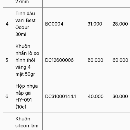
27mm
Tinh dầu
vani Best
4
BO0004
31.000
28.000
Odour
30ml
Khuôn
nhấn lò xo
5
hình thỏi
DC12600006
80.000
69.000
vàng 4
mặt 50gr
Hộp nhựa
nắp gài
6
DC31000144.1
40.000
30.000
HY-091
(10c)
Khuôn
silicon làm