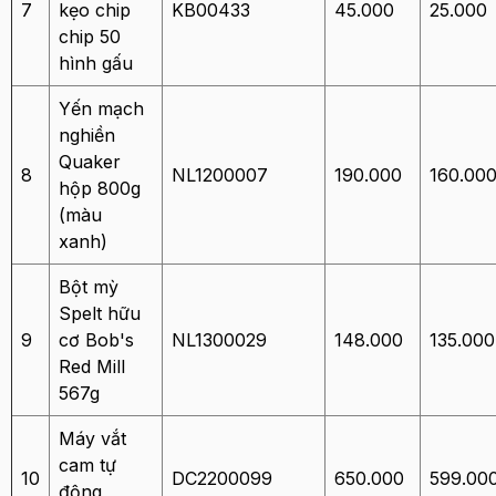
7
kẹo chip
KB00433
45.000
25.000
chip 50
hình gấu
Yến mạch
nghiền
Quaker
8
NL1200007
190.000
160.00
hộp 800g
(màu
xanh)
Bột mỳ
Spelt hữu
9
cơ Bob's
NL1300029
148.000
135.000
Red Mill
567g
Máy vắt
cam tự
10
DC2200099
650.000
599.00
động