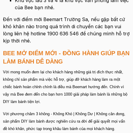
Khu vực lâu 3 và 4 là khu vực văn phòng làm việc
của Bee bạn nhé.
Đến với điểm mới Beemart Trường Sa, nếu gặp bất cứ
khó khăn nào trong quá trình di chuyển các bạn vui
lòng liên hệ hotline 1900 636 546 để chúng mình hỗ trợ
kịp thời nhé.
BEE MỞ ĐIỂM MỚI - ĐỒNG HÀNH GIÚP BẠN
LÀM BÁNH DỄ DÀNG
Với mong muốn đem lại cho khách hàng những giá trị đích thực nhất,
không chỉ sản phẩm mà việc hỗ trợ, giúp đỡ khách hàng làm ra một
chiếc bánh hoàn chỉnh chính là điều mà Beemart hướng đến. Chính vì
vậy mà Bee
đem đến cho bạn hơn 1000 giải pháp làm bánh là những bộ
DIY làm bánh tiện lợi.
Với phương châm 3 không - Không Khó | Không Dư | Không cân đong,
sản phẩm DIY làm bánh được nghiên cứu ra đời để giải quyết mọi vấn
đề khó khăn, phức tạp trong khâu làm bánh của mọi khách hàng.