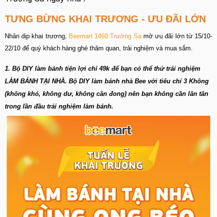
TƯNG BỪNG KHAI TRƯƠNG - ƯU ĐÃI LỚN
Nhân dịp khai trương,
Beemart 1460 Trường Sa
mở ưu đãi lớn từ 15/10-
22/10 để quý khách hàng ghé thăm quan, trải nghiệm và mua sắm.
1. Bộ DIY làm bánh tiện lợi chỉ 49k để bạn có thể thử trải nghiệm
LÀM BÁNH TẠI NHÀ. Bộ DIY làm bánh nhà Bee với tiêu chí 3 Không
(không khó, không dư, không cân đong) nên bạn không cần lăn tăn
trong lần đầu trải nghiệm làm bánh.