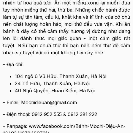
nhiên từ hoa quả tươi. Ăn một miếng xong lại muốn đưa
tay nhón miếng thứ hai, thứ ba. Những chiếc bánh được
làm tự sự tân tâm, cầu kì, khắt khe và kĩ tính của cô chủ
nên chất lượng hoàn hảo; mọi thứ đều vừa vặn. Khi ăn
bánh ở đây có thể cảm thấy hương vị dường như đang
len lỏi đánh thức mọi giác quan - một cảm giác rất
tuyệt. Nếu bạn chưa thử thì bạn nên nếm thử để cảm
nhận sự tuyệt vời có một không hai này nhé.
- Địa chỉ:
104 ngõ 6 Vũ Hữu, Thanh Xuân, Hà Nội
24 Tố Hữu, Thanh Xuân, Hà Nội
40 Ngô Quyền, Hoàn Kiếm, Hà
Nội
- Email: Mochidieuan@gmail.com
- Điện thoại: 0912 952 555 & 0912 381 222
- Fanpage: www.facebook.com/Bánh-Mochi-Diệu-An-