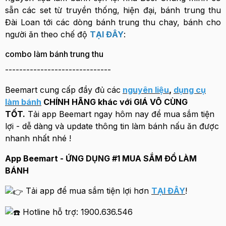
sẵn các set từ truyền thống, hiện đại, bánh trung thu
Đài Loan tới các dòng bánh trung thu chay, bánh cho
người ăn theo chế độ
TẠI ĐÂY
:
combo làm bánh trung thu
------------------------------
Beemart cung cấp đầy đủ các
nguyên liệu
,
dụng cụ
làm bánh
CHÍNH HÃNG khác với GIÁ VÔ CÙNG
TỐT.
Tải app Beemart ngay hôm nay để mua sắm tiện
lợi - dễ dàng và update thông tin làm bánh nấu ăn được
nhanh nhất nhé !
App Beemart - ỨNG DỤNG #1 MUA SẮM ĐỒ LÀM
BÁNH
Tải app để mua sắm tiện lợi hơn
TẠI ĐÂY
!
Hotline hỗ trợ: 1900.636.546