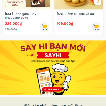
[SNL] Bánh gato Tiny
[SNL] Bánh su kem vỏ dai
chocolate cake
229.000₫
109.000₫
249.000₫
Đăng ký nhận công thức với Bee