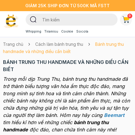
GIẢM 25K SHIP ĐƠN TỪ 500K MÃ FSTT
0
Whipping
Tiramisu
Cookie
Socola
Trang chủ
Cách làm bánh trung thu
Bánh trung thu
handmade và những điều cần biết
BÁNH TRUNG THU HANDMADE VÀ NHỮNG ĐIỀU CẦN
BIẾT
Trong mỗi dịp Trung Thu, bánh trung thu handmade đã
trở thành biểu tượng văn hóa ẩm thực độc đáo, mang
trong mình sự tinh hoa và tình cảm chân thành. Những
chiếc bánh này không chỉ là sản phẩm ẩm thực, mà còn
chứa đựng những giá trị văn hóa, tình yêu và sự tận tụy
của người thợ làm bánh. Hôm nay hãy cùng
Beemart
tìm hiểu kĩ hơn về những chiếc
bánh trung thu
handmade
độc đáo, chan chứa tình cảm này nhé!