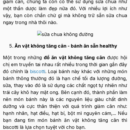
giảm cân, chúng ta còn có thể sử dụng sữa chua như
một thần dược làm đẹp nữa đó. Với nhiều lợi ích như
vậy, bạn còn chần chừ gì mà không trữ sẵn sữa chua
ngay trong nhà thôi nào.
Ăn vặt không tăng cân - bánh ăn sẵn healthy
Một trong những
đồ ăn vặt không tăng cân
được hội
chị em truyền tai nhau rất nhiều trong thời gian gần đây
đó chính là
biscotti
.
Loại bánh này khác với những món
bánh thông thường đó là hạn chế tối đa lượng đường,
sữa, thay vào đó là sử dụng các chất ngọt tự nhiên như
trái cây khô hay mật ong. Bên cạnh đó, thành phần làm
nên món bánh này là các nguyên liệu giàu chất dinh
dưỡng và cực thân thiện với quá trình giảm cân như:
hạnh nhân, hạt điều, hạt bí, bột mì nguyên cám,... Nếu
bạn đang tìm món bánh ăn vặt không tăng cân thì
biscotti là lựa chọn tuyệt vời cho bạn.