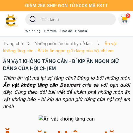
GIẢM 25K SHIP ĐƠN TỪ 500K MÃ FSTT
0
Whipping
Tiramisu
Cookie
Socola
Trang chủ
Những món ăn healthy dễ làm
Ăn vặt
không tăng cân - Bí kíp ăn ngon giữ dáng của hội chị em
ĂN VẶT KHÔNG TĂNG CÂN - BÍ KÍP ĂN NGON GIỮ
DÁNG CỦA HỘI CHỊ EM
Thèm ăn vặt mà lại sợ tăng cân? Đừng lo bởi những món
Ăn vặt không tăng cân
Beemart
chia sẻ với bạn dưới
đây. Cùng theo dõi bài viết để khám phá những món ăn
vặt không béo - bí kíp ăn ngon giữ dáng của hội chị em
nhé!!