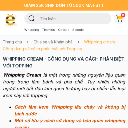
GIẢM 25K SHIP ĐƠN TỪ 500K MÃ FSTT
0
Whipping
Tiramisu
Cookie
Socola
Trang chủ
Chia sẻ và Khám phá
Whipping cream -
Công dụng và cách phân biệt với Topping
WHIPPING CREAM - CÔNG DỤNG VÀ CÁCH PHÂN BIỆT
VỚI TOPPING
Whipping Cream
là một trong những nguyên liệu quan
trọng trong làm bánh và pha chế. Tuy nhiên những
người mới bắt đầu làm quen thường hay bị nhầm lẫn loại
kem này với topping.
Cách làm kem Whipping lâu chảy và không bị
tách nước
Một số lưu ý cách sử dụng và bảo quản whipping
cream