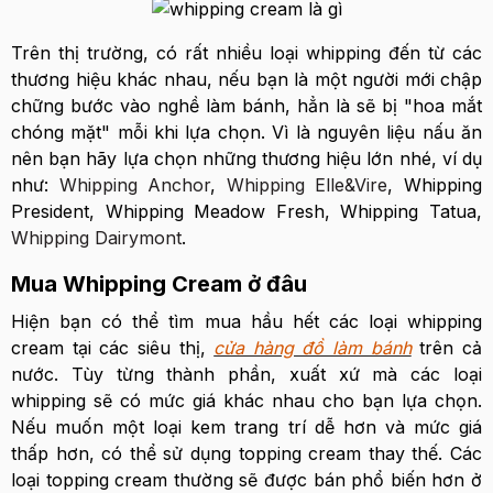
Trên thị trường, có rất nhiều loại whipping đến từ các
thương hiệu khác nhau, nếu bạn là một người mới chập
chững bước vào nghề làm bánh, hẳn là sẽ bị "hoa mắt
chóng mặt" mỗi khi lựa chọn. Vì là nguyên liệu nấu ăn
nên bạn hãy lựa chọn những thương hiệu lớn nhé, ví dụ
như:
Whipping Anchor
,
Whipping Elle&Vire
, Whipping
President, Whipping Meadow Fresh, Whipping Tatua,
Whipping Dairymont
.
Mua Whipping Cream ở đâu
Hiện bạn có thể tìm mua hầu hết các loại whipping
cream tại các siêu thị,
cửa hàng đồ làm bánh
trên cả
nước. Tùy từng thành phần, xuất xứ mà các loại
whipping sẽ có mức giá khác nhau cho bạn lựa chọn.
Nếu muốn một loại kem trang trí dễ hơn và mức giá
thấp hơn, có thể sử dụng topping cream thay thế. Các
loại topping cream thường sẽ được bán phổ biến hơn ở