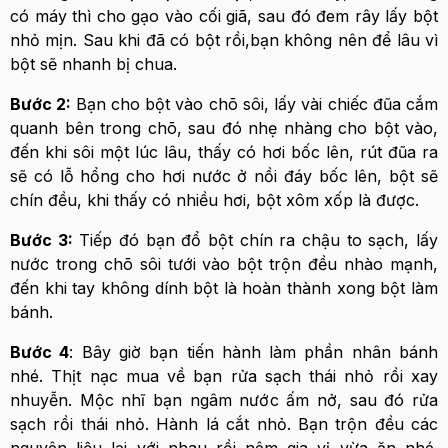
có máy thì cho gạo vào cối giã, sau đó đem rây lấy bột
nhỏ mịn. Sau khi đã có bột rồi,bạn không nên để lâu vì
bột sẽ nhanh bị chua.
Bước 2:
Bạn cho bột vào chõ sôi, lấy vài chiếc đũa cắm
quanh bên trong chõ, sau đó nhẹ nhàng cho bột vào,
đến khi sôi một lúc lâu, thấy có hơi bốc lên, rút đũa ra
sẽ có lỗ hổng cho hơi nước ở nồi đáy bốc lên, bột sẽ
chín đều, khi thấy có nhiều hơi, bột xôm xốp là được.
Bước 3:
Tiếp đó bạn đổ bột chín ra chậu to sạch, lấy
nước trong chõ sôi tưới vào bột trộn đều nhào mạnh,
đến khi tay không dính bột là hoàn thành xong bột làm
bánh.
Bước 4
: Bây giờ bạn tiến hành làm phần nhân bánh
nhé. Thịt nạc mua về bạn rửa sạch thái nhỏ rồi xay
nhuyễn. Mộc nhĩ bạn ngâm nước ấm nở, sau đó rửa
sạch rồi thái nhỏ. Hành lá cắt nhỏ. Bạn trộn đều các
nguyên liệu lại với nhau rồi nêm gia vị vừa ăn nhé.