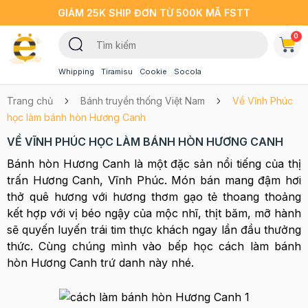
GIẢM 25K SHIP ĐƠN TỪ 500K MÃ FSTT
0
Whipping
Tiramisu
Cookie
Socola
Trang chủ
Bánh truyền thống Việt Nam
Về Vĩnh Phúc
học làm bánh hòn Hương Canh
VỀ VĨNH PHÚC HỌC LÀM BÁNH HÒN HƯƠNG CANH
Bánh hòn Hương Canh là một đặc sản nổi tiếng của thị
trấn Hương Canh, Vĩnh Phúc. Món bán mang đậm hơi
thở quê hương với hương thơm gạo tẻ thoang thoảng
kết hợp với vị béo ngậy của mộc nhĩ, thịt băm, mỡ hành
sẽ quyến luyến trái tim thực khách ngay lần đầu thưởng
thức. Cùng chúng mình vào bếp học cách làm bánh
hòn Hương Canh trứ danh này nhé.