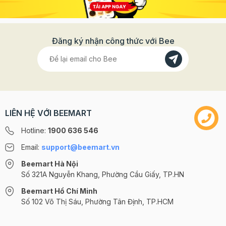
Đăng ký nhận công thức với Bee
LIÊN HỆ VỚI BEEMART
Hotline:
1900 636 546
Email:
support@beemart.vn
Beemart Hà Nội
Số 321A Nguyễn Khang, Phường Cầu Giấy, TP.HN
Beemart Hồ Chí Minh
Số 102 Võ Thị Sáu, Phường Tân Định, TP.HCM
@2024 CÔNG TY CỔ PHẦN BEEMART - GPĐKKD số: 0107285100 do Sở