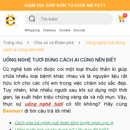
GIẢM 25K SHIP ĐƠN TỪ 500K MÃ FSTT
0
Whipping
Tiramisu
Cookie
Socola
Trang chủ
Chia sẻ và Khám phá
Uống nghệ tươi đúng
cách ai cũng nên biết
UỐNG NGHỆ TƯƠI ĐÚNG CÁCH AI CŨNG NÊN BIẾT
Củ nghệ tươi vốn được coi một loại thuốc thần kì giúp
chữa nhiều loại bệnh khác nhau và là nguyên liệu rất
hữu ích cho các chị em trong việc chăm sóc sắc đẹp.
Tuy nhiên, khá nhiều người sau khi sử dụng một thời
gian, lại xuất hiện triệu chứng vàng da và nổi mụn. Vậy,
thực sự
uống nghệ tươi
có tốt không? Hãy cùng
Beemart
đi tìm câu trả lời nhé!
Cách pha trà nghệ quế thơm lừng tuyệt ngon cực lạ
Uống nước mía có tác dụng gì? Liệu bạn đã biết?