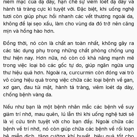
niêm mạc của dạ dày, hạn chế sự viêm loét dạ dày và
hành tá tràng cực kì tuyệt vời. Đặc biệt, khi uống nghệ
tươi còn giúp phục hồi nhanh các vết thương ngoài da,
không để lại sẹo xấu, làm cho vùng da đó trở nên căng
mịn và hồng hào hơn.
Đồng thời, nó còn là chất an toàn nhất, không gây ra
các tác dụng phụ trong những chất phòng chống ung
thư hiện nay. Hơn nữa, nó còn có khả năng mạnh mẽ
trong việc loại bỏ các gốc tự do, giúp ngăn ngừa ung
thư hiệu quả hơn. Ngoài ra, curcurmin còn đóng vai trò
vô cùng hiệu quả trong việc chữa các loại bệnh về gan,
xơ gan, đau túi mật, hành tá tràng, viêm loét dạ dày,
chống bệnh vàng da.
Nếu như bạn là một bệnh nhân mắc các bệnh về suy
giảm trí nhớ, mau quên, lú lẫn thì khi uống nghệ tươi sẽ
là vị cứu tinh tuyệt vời cho bạn đấy. Ngoài chữa các
bệnh về trí nhớ, nó còn giúp chữa các bệnh về rối loạn
hệ miễn dịch, tăng cường khí huyết, hiệu quả tốt cho