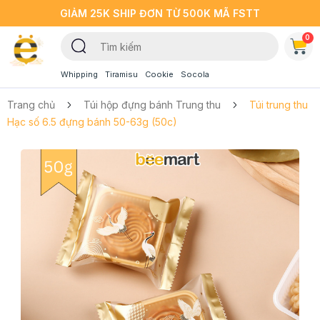
GIẢM 25K SHIP ĐƠN TỪ 500K MÃ FSTT
0
Whipping
Tiramisu
Cookie
Socola
Trang chủ
Túi hộp đựng bánh Trung thu
Túi trung thu
Hạc số 6.5 đựng bánh 50-63g (50c)