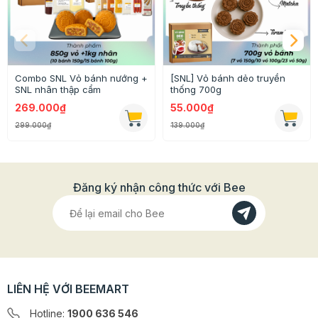
Combo SNL Vỏ bánh nướng +
[SNL] Vỏ bánh dẻo truyền
SNL nhân thập cẩm
thống 700g
269.000₫
55.000₫
299.000₫
139.000₫
Đăng ký nhận công thức với Bee
LIÊN HỆ VỚI BEEMART
Hotline:
1900 636 546