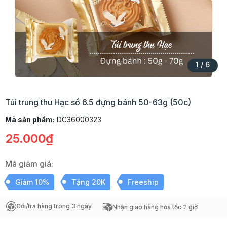
1
/
6
Túi trung thu Hạc số 6.5 đựng bánh 50-63g (50c)
Mã sản phẩm:
DC36000323
25.000₫
Mã giảm giá:
Giảm 10%
Tặng 20K
Freeship
Đổi/trả hàng trong 3 ngày
Nhận giao hàng hỏa tốc 2 giờ