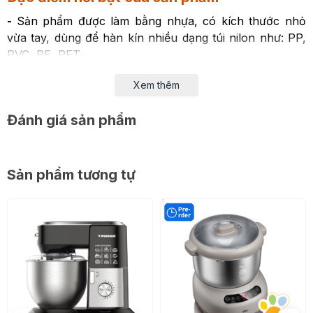
-
Sản phẩm được làm bằng nhựa, có kích thước nhỏ
vừa tay, dùng để hàn kín nhiều dạng túi nilon như: PP,
PVC, PE, PET
- Nhiệt độ 160 độ C giúp tạo sức nóng để hàn kín miệng
Xem thêm
túi, sử dụng trong các trường hợp cụ thể như: hàn các
loại đồ ăn đã bóc dở như bim bim, túi bánh, kẹo,....
Đánh giá sản phẩm
hoặc hàn miệng túi đựng các loại đồ khô, đồ cần được
bảo quản trong tủ lạnh
Sản phẩm tương tự