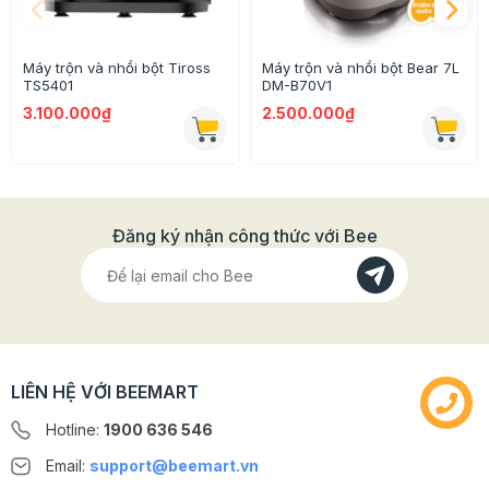
Máy trộn và nhồi bột Tiross
Máy trộn và nhồi bột Bear 7L
TS5401
DM-B70V1
3.100.000₫
2.500.000₫
Đăng ký nhận công thức với Bee
- Thiết kế nhỏ nhắn, tiện dụng dễ dàng sử dụng
- Giá thành rẻ giúp bạn tiết kiệm chi phí
Thông tin chi tiết của sản phẩm
LIÊN HỆ VỚI BEEMART
- Nguồn điện: 200v/50Hz
Hotline:
1900 636 546
- Công suất: 25w
Email:
support@beemart.vn
- Nhiệt độ: 160 độ C