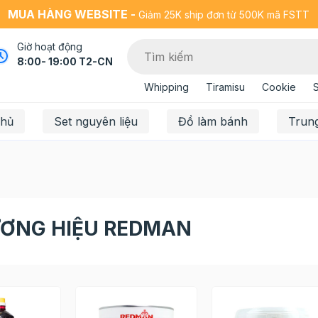
MUA HÀNG WEBSITE -
Giảm 25K ship đơn từ 500K mã FSTT
Giờ hoạt động
8:00- 19:00 T2-CN
Whipping
Tiramisu
Cookie
chủ
Set nguyên liệu
Đồ làm bánh
Trun
ƠNG HIỆU REDMAN