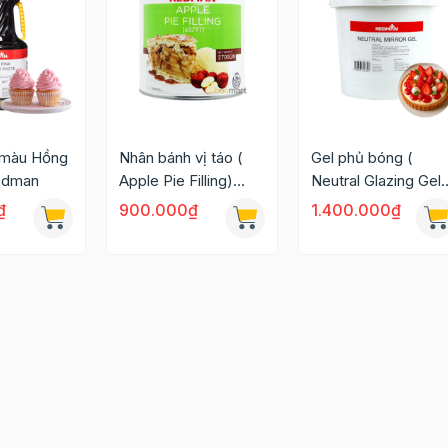
 màu Hồng
Nhân bánh vị táo (
Gel phủ bóng (
edman
Apple Pie Filling)
Neutral Glazing Gel)
2.7kg Redman
7kg Redman
₫
900.000₫
1.400.000₫