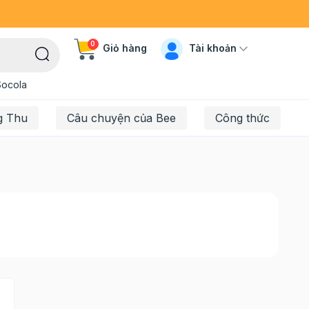
0
Tài khoản
Giỏ hàng
Socola
g Thu
Câu chuyện của Bee
Công thức