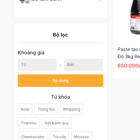
Bộ lọc
Paste tạo
Khoảng giá
Đỏ 3kg R
650.000
Áp dụng
Từ khóa
Noel
Trung thu
Whipping
Tiramisu
Set bánh quy
Cheesecake
Trà sữa
Mousse