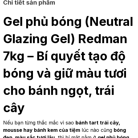
Chi tiết sản phẩm
Gel phủ bóng (Neutral
Glazing Gel) Redman
7kg – Bí quyết tạo độ
bóng và giữ màu tươi
cho bánh ngọt, trái
cây
Nếu bạn từng thắc mắc vì sao
bánh tart trái cây,
mousse hay bánh kem của tiệm
lúc nào cũng
bóng
đẹp, màu sắc tươi lâu
, thì bí mật nằm ở
gel phủ bóng