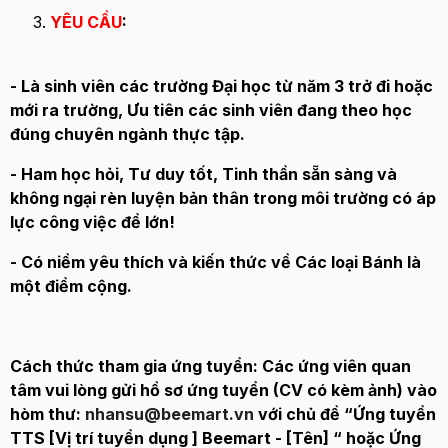
YÊU CẦU
:
- Là sinh viên các trường Đại học từ năm 3 trở đi hoặc
mới ra trường, Ưu tiên các sinh viên đang theo học
đúng chuyên ngành thực tập.
- Ham học hỏi, Tư duy tốt, Tinh thần sẵn sàng và
không ngại rèn luyện bản thân trong môi trường có áp
lực công việc để lớn!
- Có niềm yêu thích và kiến thức về Các loại Bánh là
một điểm cộng.
Cách thức tham gia ứng tuyển: Các ứng viên quan
tâm vui lòng gửi hồ sơ ứng tuyển (CV có kèm ảnh) vào
hòm thư:
nhansu@beemart.vn
với chủ đề “Ứng tuyển
TTS [Vị trí tuyển dụng ] Beemart - [Tên] “ hoặc Ứng