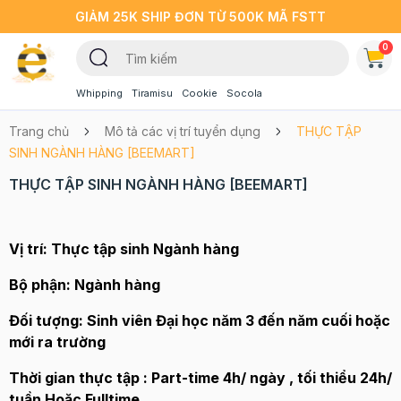
GIẢM 25K SHIP ĐƠN TỪ 500K MÃ FSTT
0
Whipping
Tiramisu
Cookie
Socola
Trang chủ
Mô tả các vị trí tuyển dụng
THỰC TẬP
SINH NGÀNH HÀNG [BEEMART]
THỰC TẬP SINH NGÀNH HÀNG [BEEMART]
Vị trí: Thực tập sinh Ngành hàng
Bộ phận: Ngành hàng
Đối tượng: Sinh viên Đại học năm 3 đến năm cuối hoặc
mới ra trường
Thời gian thực tập : Part-time 4h/ ngày , tối thiểu 24h/
tuần Hoặc Fulltime