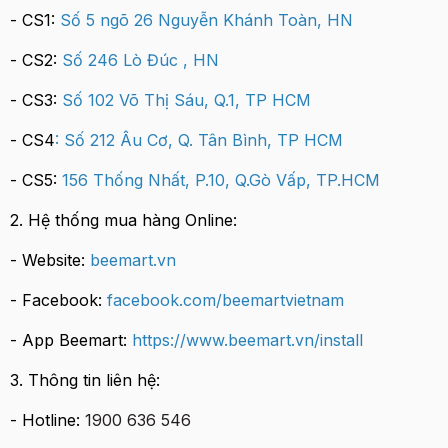
- CS1:
Số 5 ngõ 26 Nguyễn Khánh Toàn, HN
- CS2:
Số 246 Lò Đúc , HN
- CS3:
Số 102 Võ Thị Sáu, Q.1, TP HCM
- CS4
:
Số 212 Âu Cơ, Q. Tân Bình, TP HCM
- CS5:
156 Thốn
g Nhất, P.10, Q.Gò Vấp, TP.HCM
2. Hệ thống mua hàng Online:
- Website:
beemart.vn
- Facebook:
facebook.com/beemartvietnam
- App Beemart:
https://www.beemart.vn/install
3. Thông tin liên hệ:
- Hotline:
1900 636 546