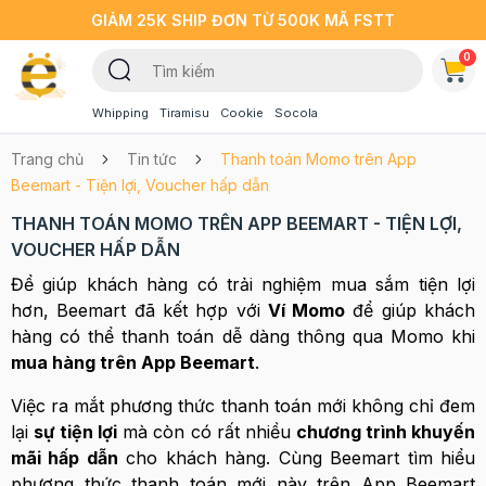
GIẢM 25K SHIP ĐƠN TỪ 500K MÃ FSTT
0
Whipping
Tiramisu
Cookie
Socola
Trang chủ
Tin tức
Thanh toán Momo trên App
Beemart - Tiện lợi, Voucher hấp dẫn
THANH TOÁN MOMO TRÊN APP BEEMART - TIỆN LỢI,
VOUCHER HẤP DẪN
Để giúp khách hàng có trải nghiệm mua sắm tiện lợi
hơn, Beemart đã kết hợp với
Ví Momo
để giúp khách
hàng có thể thanh toán dễ dàng thông qua Momo khi
mua hàng trên App Beemart
.
Việc ra mắt phương thức thanh toán mới không chỉ đem
lại
sự tiện lợi
mà còn có rất nhiều
chương trình khuyến
mãi hấp dẫn
cho khách hàng. Cùng Beemart tìm hiểu
phương thức thanh toán mới này trên App Beemart