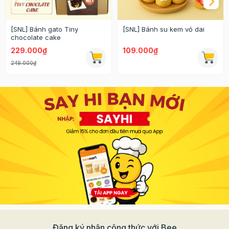
[SNL] Bánh gato Tiny
[SNL] Bánh su kem vỏ dai
chocolate cake
229.000₫
109.000₫
249.000₫
Đăng ký nhận công thức với Bee