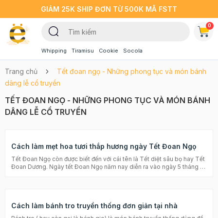
GIẢM 25K SHIP ĐƠN TỪ 500K MÃ FSTT
0
Whipping
Tiramisu
Cookie
Socola
Trang chủ
Tết đoan ngọ - Những phong tục và món bánh
dâng lễ cổ truyền
TẾT ĐOAN NGỌ - NHỮNG PHONG TỤC VÀ MÓN BÁNH
DÂNG LỄ CỔ TRUYỀN
Cách làm mẹt hoa tươi thắp hương ngày Tết Đoan Ngọ
Tết Đoan Ngọ còn được biết đến với cái tên là Tết diệt sâu bọ hay Tết
Đoan Dương. Ngày tết Đoan Ngọ năm nay diễn ra vào ngày 5 tháng 5
Âm lịch (tức thứ 6 ngày 3/6/2022). Đây là một trong những ngày lễ
truyền thống có nội hàm văn hoá phong phú, được coi trọng thứ 2 sau
Tết Nguyên Đán. Chính vì thế, người Việt luôn chuẩn bị mâm lễ cúng
ngày Tết Đoan Ngọ rất chỉn chu, đặc biệt trong việc sử dụng các loại
Cách làm bánh tro truyền thống đơn giản tại nhà
hoa để trang trí cũng là điều rất được chú trọng. Cùng chúng mình tìm
hiểu thêm về cách trang trí mẹt hoa ngày Tết Đoan Ngọ nhé! >> Xem