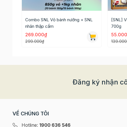
Combo SNL Vỏ bánh nướng + SNL
[SNL] V
nhân thập cẩm
700g
Thông tin chi tiết
269.000₫
55.00
- Số lượng: 12 tem/tấm
299.000₫
139.000
- Đường kính: 2,5 cm
- Chất liệu: Decan
- Xuất xứ: Việt Nam
Đăng ký nhận cô
- Được dùng để làm trang trí, phân biệt các l
chọn nhân bánh yêu thích
>>> Xem thêm các loại tem dán trung thu khác
VỀ CHÚNG TÔI
Hotline:
1900 636 546