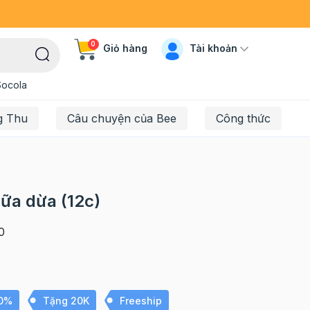
0
Tài khoản
Giỏ hàng
Socola
g Thu
Câu chuyện của Bee
Công thức
ữa dừa (12c)
0
10%
Tặng 20K
Freeship