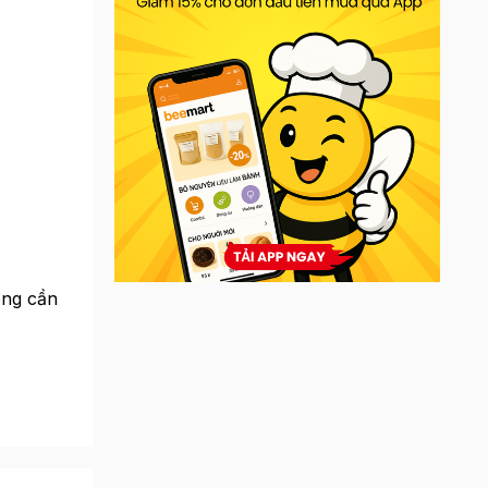
ông cần
đen đặc
ết kiệm