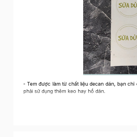
- Tem được làm từ chất liệu decan dán, bạn chỉ
phải sử dụng thêm keo hay hồ dán.
- Sản phẩm được dính lên một tấm giấy trơn, dễ
trưng, giúp bạn dễ dàng nhận ra nhân bánh loại 
- Sản phẩm được thiết kế độc quyển bởi Beemart,
- Mỗi tấm có 12 tem, đã có đường khắc bao quan