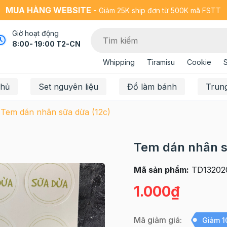
MUA HÀNG WEBSITE -
Giảm 25K ship đơn từ 500K mã FSTT
Giờ hoạt động
8:00- 19:00 T2-CN
Whipping
Tiramisu
Cookie
chủ
Set nguyên liệu
Đồ làm bánh
Trun
Tem dán nhân sữa dừa (12c)
Tem dán nhân s
Mã sản phẩm:
TD13202
1.000₫
Mã giảm giá:
Giảm 