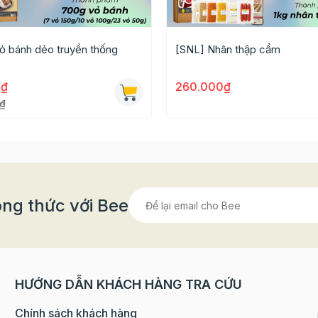
ỏ bánh dẻo truyền thống
[SNL] Nhân thập cẩm
0₫
260.000₫
₫
ng thức với Bee
oại nhân bánh trung thu khác nhau thêm dễ dàng sử dụng
TẠI ĐÂY
HƯỚNG DẪN KHÁCH HÀNG TRA CỨU
Chính sách khách hàng