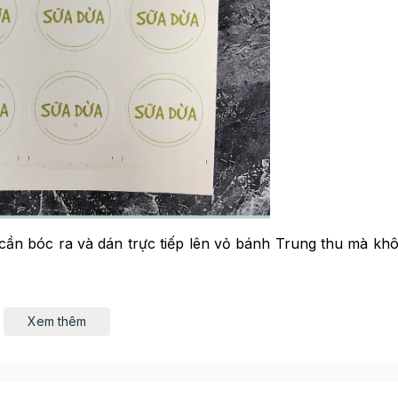
 cần bóc ra và dán trực tiếp lên vỏ bánh Trung thu mà kh
 dàng bóc ra sử dụng mà không sợ bị rách. Thiết kế màu 
gì.
Xem thêm
 rất tiện dụng và đem lại tính thẩm mĩ cao.
h, giúp bạn dễ dàng tách tem ra để sử dụng, đồng thời ti