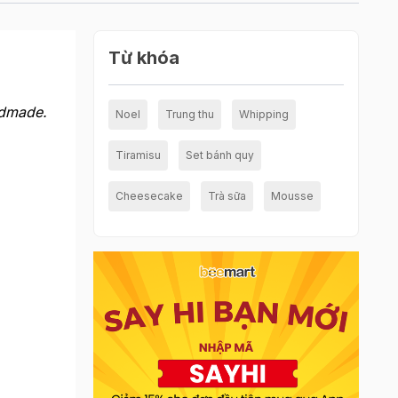
Từ khóa
ndmade.
Noel
Trung thu
Whipping
Tiramisu
Set bánh quy
Cheesecake
Trà sữa
Mousse