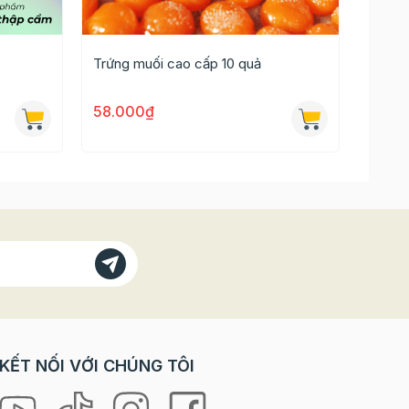
Trứng muối cao cấp 10 quả
Máy hà
58.000₫
60.0
 và lựa
KẾT NỐI VỚI CHÚNG TÔI