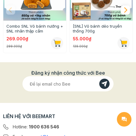
- Đường kính: 2,5 cm
- Chất liệu: Decan
Combo SNL Vỏ bánh nướng +
[SNL] Vỏ bánh dẻo truyền
SNL nhân thập cẩm
thống 700g
- Xuất xứ: Việt Nam
269.000₫
55.000₫
- Được dùng để làm trang trí, phân biệt các loại nhân
299.000₫
139.000₫
bánh trung thu khác nhau thêm dễ dàng sử dụng và lựa
chọn nhân bánh yêu thích
Đăng ký nhận công thức với Bee
>>> Xem thêm các loại tem dán trung thu khác
TẠI
ĐÂY
LIÊN HỆ VỚI BEEMART
Hotline:
1900 636 546