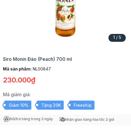
1
/
5
Siro Monin Đào (Peach) 700 ml
Mã sản phẩm:
NL00847
230.000₫
Mã giảm giá:
Giảm 10%
Tặng 20K
Freeship
Đổi/trả hàng trong 3 ngày
Nhận giao hàng hỏa tốc 2 giờ