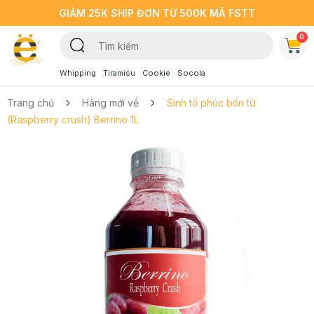
GIẢM 25K SHIP ĐƠN TỪ 500K MÃ FSTT
0
Whipping
Tiramisu
Cookie
Socola
Trang chủ
Hàng mới về
Sinh tố phúc bồn tử
(Raspberry crush) Berrino 1L