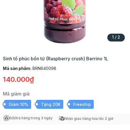
1
/
2
Sinh tố phúc bồn tử (Raspberry crush) Berrino 1L
Mã sản phẩm:
BRN640098
140.000₫
Mã giảm giá:
Giảm 10%
Tặng 20K
Freeship
Đổi/trả hàng trong 3 ngày
Nhận giao hàng hỏa tốc 2 giờ