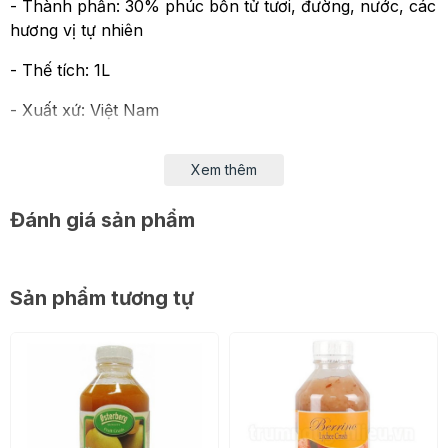
- Thành phần: 30% phúc bồn tử tươi, đường, nước, các
hương vị tự nhiên
- Thế tích: 1L
- Xuất xứ: Việt Nam
- Dùng để pha chế đồ uống
Xem thêm
Đánh giá sản phẩm
Lưu ý khi sử dụng sản phẩm:
– Lắc đều trước khi sử dụng
Sản phẩm tương tự
– Để nơi khô ráo, thoáng mát, tránh ánh nắng.
– Giữ lạnh sau khi mở nắp (5-10°C)
Hướng dẫn pha chế