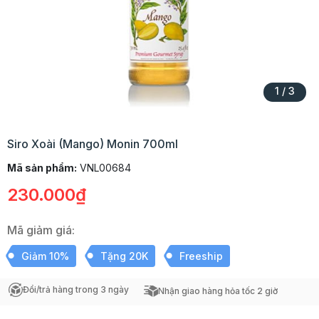
1
/
3
Siro Xoài (Mango) Monin 700ml
Mã sản phẩm:
VNL00684
230.000₫
Mã giảm giá:
Giảm 10%
Tặng 20K
Freeship
Đổi/trả hàng trong 3 ngày
Nhận giao hàng hỏa tốc 2 giờ