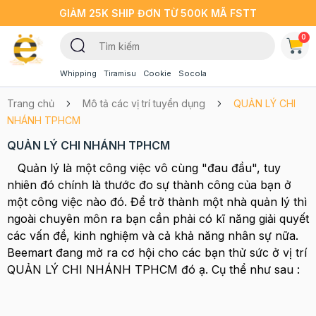
GIẢM 25K SHIP ĐƠN TỪ 500K MÃ FSTT
0
Whipping
Tiramisu
Cookie
Socola
Trang chủ
Mô tả các vị trí tuyển dụng
QUẢN LÝ CHI
NHÁNH TPHCM
QUẢN LÝ CHI NHÁNH TPHCM
Quản lý là một công việc vô cùng "đau đầu", tuy
nhiên đó chính là thước đo sự thành công của bạn ở
một công việc nào đó. Để trở thành một nhà quản lý thì
ngoài chuyên môn ra bạn cần phải có kĩ năng giải quyết
các vấn đề, kinh nghiệm và cả khả năng nhân sự nữa.
Beemart đang mở ra cơ hội cho các bạn thử sức ở vị trí
QUẢN LÝ CHI NHÁNH TPHCM đó ạ. Cụ thể như sau :