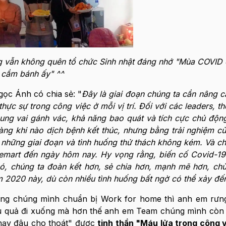
ưng vẫn không quên tổ chức Sinh nhật đáng nhớ "Mùa COVID 
cầm bánh ấy" ^^
ọc Ánh có chia sẻ: "
Đây là giai đoạn chúng ta cần nâng c
thực sự trong công việc ở mỗi vị trí. Đối với các leaders, t
ung vai gánh vác, khả năng bao quát và tích cực chủ động
ràng khi nào dịch bệnh kết thúc, nhưng bằng trải nghiệm củ
 những giai đoạn và tình huống thử thách không kém. Và chú
eemart đến ngày hôm nay. Hy vọng rằng, biến cố Covid-1
, chúng ta đoàn kết hơn, sẻ chia hơn, mạnh mẽ hơn, ch
2020 này, dù còn nhiều tình huống bất ngờ có thể xảy đến
òng chúng mình chuẩn bị Work for home thì anh em rưng
ệu quả đi xuống mà hơn thế anh em Team chúng mình còn
chạy đâu cho thoát" được
tinh thần "Máu lửa trong công 