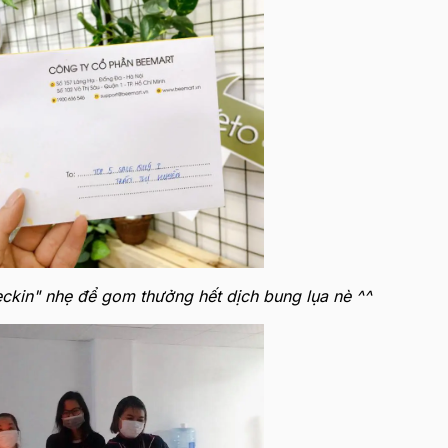
eckin" nhẹ để gom thưởng hết dịch bung lụa nè ^^