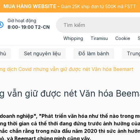
MUA HÀNG WEBSITE -
Giảm 25K ship đơn từ 500K mã FSTT
Giờ hoạt động
8:00- 19:00 T2-CN
Whipping
Tiramisu
Cookie
chủ
Set nguyên liệu
Đồ làm bánh
Trun
g dịch Covid nhưng vẫn giữ được nét Văn hóa Beemart
g vẫn giữ được nét Văn hóa Beem
doanh nghiệp", "Phát triển văn hóa như thế nào trong m
ong thời gian cả thế thới đang đứng trước ảnh hưởng củ
hắc chắn rằng trong nửa đầu năm 2020 thì sức ảnh hưởn
 nhỏ, và Beemart chúng mình cũng vậy.