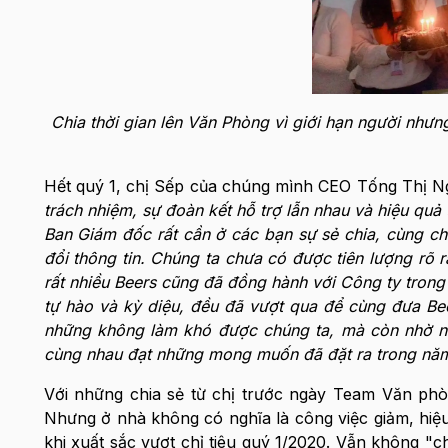
Chia thời gian lên Văn Phòng vì giới hạn người nh
Hết quý 1, chị Sếp của chúng mình CEO Tống Thị Ng
trách nhiệm, sự đoàn kết hỗ trợ lẫn nhau và hiệu quả 
Ban Giám đốc rất cần ở các bạn sự sẻ chia, cùng ch
đổi thông tin. Chúng ta chưa có được tiên lượng rõ 
rất nhiều Beers cũng đã đồng hành với Công ty trong
tự hào và kỳ diệu, đều đã vượt qua để cùng đưa B
những không làm khó được chúng ta, mà còn nhờ nó
cùng nhau đạt những mong muốn đã đặt ra trong năm 
Với những chia sẻ từ chị trước ngày Team Văn ph
Nhưng ở nhà không có nghĩa là công việc giảm, hi
khi xuất sắc vượt chỉ tiêu quý 1/2020. Vẫn không "