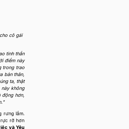
cho cô gái
ao tinh thần
hời điểm này
 trong trao
a bản thân,
ng ta, thật
9 này không
ủ động hơn,
."
 rưng lắm.
 rực rỡ hơn
việc và Yêu