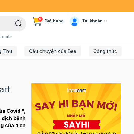
0
Tài khoản
Giỏ hàng
Socola
g Thu
Câu chuyện của Bee
Công thức
art
ùa Covid ",
a dịch bệnh
g của dịch