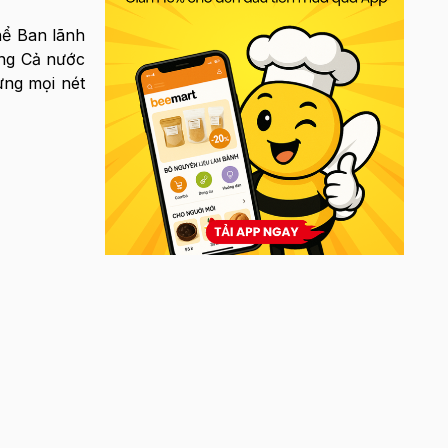
hể Ban lãnh
ùng Cả nước
ưng mọi nét