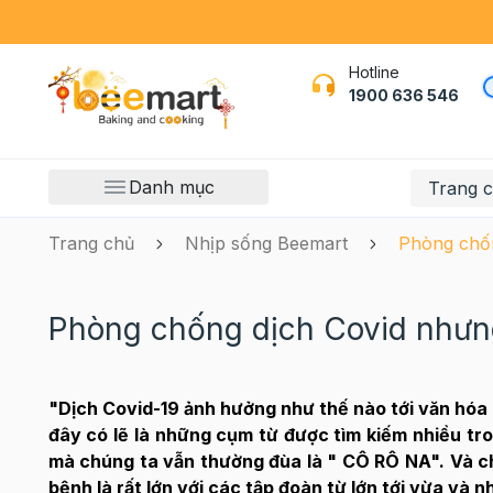
Hotline
1900 636 546
Danh mục
Trang 
Trang chủ
Nhịp sống Beemart
Phòng chốn
Phòng chống dịch Covid nhưn
"Dịch Covid-19 ảnh hưởng như thế nào tới văn hóa 
đây có lẽ là những cụm từ được tìm kiếm nhiều tr
mà chúng ta vẫn thường đùa là " CÔ RÔ NA". Và c
bệnh là rất lớn với các tập đoàn từ lớn tới vừa và