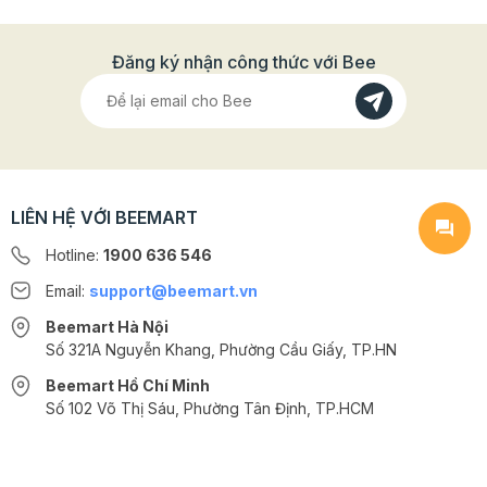
Đăng ký nhận công thức với Bee
LIÊN HỆ VỚI BEEMART
Hotline:
1900 636 546
Email:
support@beemart.vn
Beemart Hà Nội
Số 321A Nguyễn Khang, Phường Cầu Giấy, TP.HN
Beemart Hồ Chí Minh
Số 102 Võ Thị Sáu, Phường Tân Định, TP.HCM
@2024 CÔNG TY CỔ PHẦN BEEMART - GPĐKKD số: 0107285100 do Sở
KH-ĐT TP.HN cấp ngày 10/08/2018 tại Hà Nội. | Cung cấp bởi
Sapo