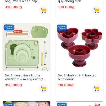
baguette 3 ô cao cấp
quy chống dính
Suncity
320.000₫
100.000₫
Set 2 món thảm silicone
Set 3 khuôn bánh bao tạo
40x60cm + miếng cắt bột
hình donut
hình mèo cute
350.000₫
110.000₫