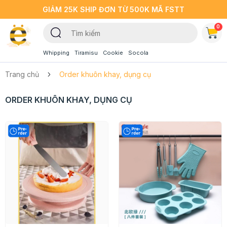
GIẢM 25K SHIP ĐƠN TỪ 500K MÃ FSTT
0
Whipping
Tiramisu
Cookie
Socola
Trang chủ
Order khuôn khay, dụng cụ
ORDER KHUÔN KHAY, DỤNG CỤ