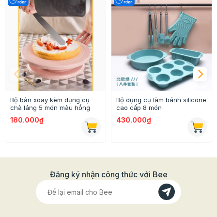
Bộ bàn xoay kèm dụng cụ
Bộ dụng cụ làm bánh silicone
chà láng 5 món màu hồng
cao cấp 8 món
180.000₫
430.000₫
Cần những loại khuôn gì? Chất liệu ra sao? Công dụng
của những khuôn đó là gì? ,...Đây hầu như là những
câu hỏi mà ai cũng thắc mắc khi bắt đầu làm bánh. Vậy
Đăng ký nhận công thức với Bee
nên
Bộ khuôn làm bánh cơ bản cho người mới bắt
đầu
nhà Beemart sẽ giúp bạn giải quyết tất cả những
câu hỏi ngay trong bài viết này.