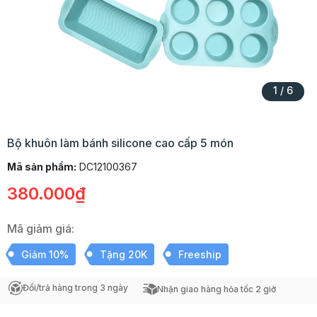
1
/
6
Bộ khuôn làm bánh silicone cao cấp 5 món
Mã sản phẩm:
DC12100367
380.000₫
Mã giảm giá:
Giảm 10%
Tặng 20K
Freeship
Đổi/trả hàng trong 3 ngày
Nhận giao hàng hỏa tốc 2 giờ