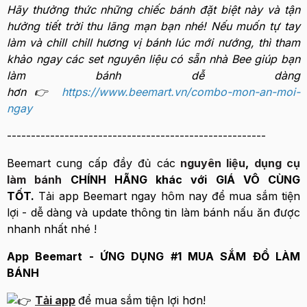
Hãy thưởng thức những chiếc bánh đặt biệt này và tận
hưởng tiết trời thu lãng mạn bạn nhé! Nếu muốn tự tay
làm và chill chill hương vị bánh lúc mới nướng, thì tham
khảo ngay các set nguyên liệu có sẵn nhà Bee giúp bạn
làm bánh dễ dàng
hơn 👉
https://www.beemart.vn/combo-mon-an-moi-
ngay
------------------------------------------------------
Beemart cung cấp đầy đủ các
nguyên liệu
,
dụng cụ
làm bánh
CHÍNH HÃNG khác với GIÁ VÔ CÙNG
TỐT.
Tải app Beemart ngay hôm nay để mua sắm tiện
lợi - dễ dàng và update thông tin làm bánh nấu ăn được
nhanh nhất nhé !
App Beemart - ỨNG DỤNG #1 MUA SẮM ĐỒ LÀM
BÁNH
Tải app
để mua sắm tiện lợi hơn!