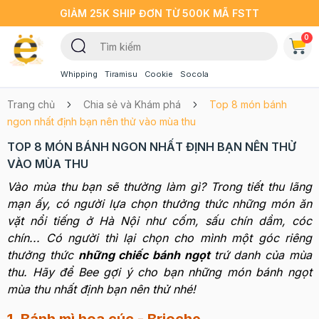
GIẢM 25K SHIP ĐƠN TỪ 500K MÃ FSTT
0
Whipping
Tiramisu
Cookie
Socola
Trang chủ
Chia sẻ và Khám phá
Top 8 món bánh
ngon nhất định bạn nên thử vào mùa thu
TOP 8 MÓN BÁNH NGON NHẤT ĐỊNH BẠN NÊN THỬ
VÀO MÙA THU
Vào mùa thu bạn sẽ thường làm gì? Trong tiết thu lãng
mạn ấy, có người lựa chọn thưởng thức những món ăn
vặt nổi tiếng ở Hà Nội như cốm, sấu chín dầm, cóc
chín... Có người thì lại chọn cho mình một góc riêng
thưởng thức
những chiếc bánh ngọt
trứ danh của mùa
thu. Hãy để Bee gợi ý cho bạn những món bánh ngọt
mùa thu nhất định bạn nên thử nhé!