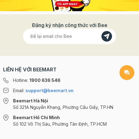
Đăng ký nhận công thức với Bee
LIÊN HỆ VỚI BEEMART
Hotline:
1900 636 546
Email:
support@beemart.vn
Beemart Hà Nội
Số 321A Nguyễn Khang, Phường Cầu Giấy, TP.HN
Beemart Hồ Chí Minh
Số 102 Võ Thị Sáu, Phường Tân Định, TP.HCM
@2024 CÔNG TY CỔ PHẦN BEEMART - GPĐKKD số: 0107285100 do Sở