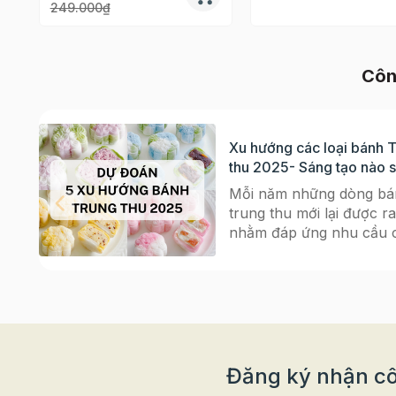
249.000₫
Côn
Xu hướng các loại bánh 
thu 2025- Sáng tạo nào 
bùng nổ?
Mỗi năm những dòng bá
trung thu mới lại được ra
nhằm đáp ứng nhu cầu 
người tiêu dùng. Không 
đóng khuôn mình trong
hình mẫu của chiếc bán
thu truyền thống, giờ đâ
những chiếc bánh được 
tạo thay đổi nhiều hơn t
hương vị, màu sắc đến h
Đăng ký nhận cô
dáng bên ngoài gây tò 