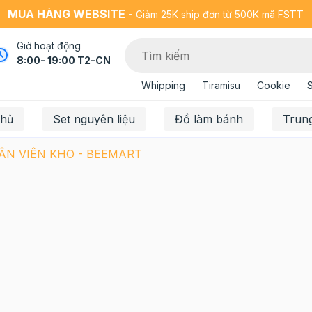
MUA HÀNG WEBSITE -
Giảm 25K ship đơn từ 500K mã FSTT
Giờ hoạt động
8:00- 19:00 T2-CN
Whipping
Tiramisu
Cookie
chủ
Set nguyên liệu
Đồ làm bánh
Trun
ÂN VIÊN KHO - BEEMART