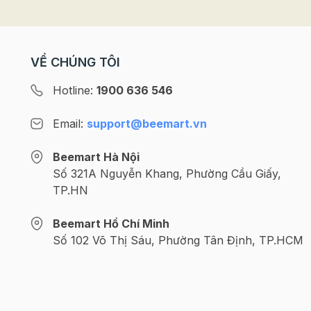
biết bao người. Chị em đ
chuẩn bị cho Trung thu
đến đâu rồi nhỉ? Cùng
Beemart cập nhật 5 xu 
VỀ CHÚNG TÔI
bánh trung thu đẹp mê 
mùa Trăng năm nay nhé! X
Hotline:
1900 636 546
thêm: >>> Gợi ý địa chỉ
đồ làm bánh trung thu c
Email:
support@beemart.vn
lượng >>> Trọn bộ công
làm bánh trung thu thơ
Beemart Hà Nội
tại nhà Bánh Trung thu 
Số 321A Nguyễn Khang, Phường Cầu Giấy,
đại - Xu hướng bánh tru
TP.HN
được yêu thích nhất 202
Bánh trung thu hiện đại 
biến tấu, phối kết hợp t
Beemart Hồ Chí Minh
các loại màu sắc, kiểu
Số 102 Võ Thị Sáu, Phường Tân Định, TP.HCM
dáng vào vỏ bánh và hư
vào nhân bánh tạo sự k
biệt so với bánh trung t
truyền. Chính vì vậy mà