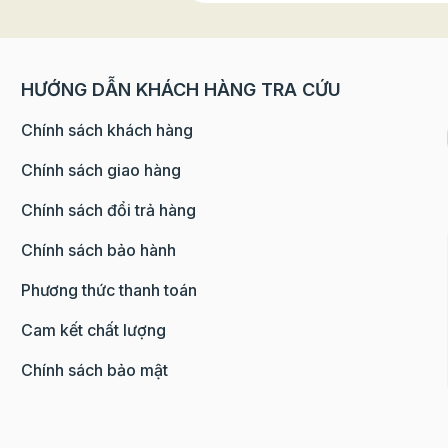
ã
bột này được xem là
 2025
của các dòng bánh 
tạo nên từng lớp bá
hướng
giòn tan, thơm bơ đ
HƯỚNG DẪN KHÁCH HÀNG TRA CỨU
mẩn
mà không loại bột 
em
làm được. Bột ngàn 
Chính sách khách hàng
 mua
“Bột ngàn lớp” là cá
hất
quen thuộc của ngườ
Chính sách giao hàng
 thức
loại bột cán nhiều l
Chính sách đổi trả hàng
m ngon
giữa bột và bơ, còn 
hiện
Anh của nó là Puff 
Chính sách bảo hành
ng thu
này ghép bởi hai chữ: “P
5
up” – nghĩa là phồn
Phương thức thanh toán
là sự
“Pastry” – nghĩa là 
hêm
bánh ngọt Nhìn từ n
Cam kết chất lượng
miếng bột sống trô
ơng vị
khối đặc, nhưng khi
Chính sách bảo mật
hác
cắt, bạn sẽ thấy vô 
hu cổ
– bơ xen kẽ nhau. 
 bạn sẽ
khối bột này, người