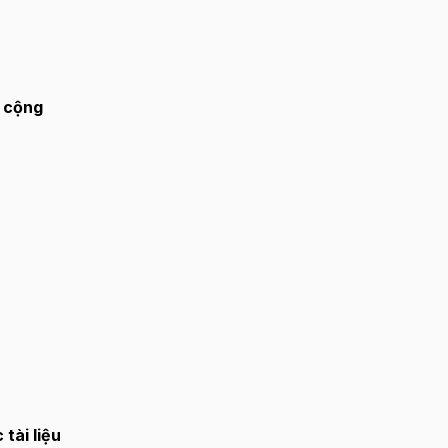
t cộng
tài liệu