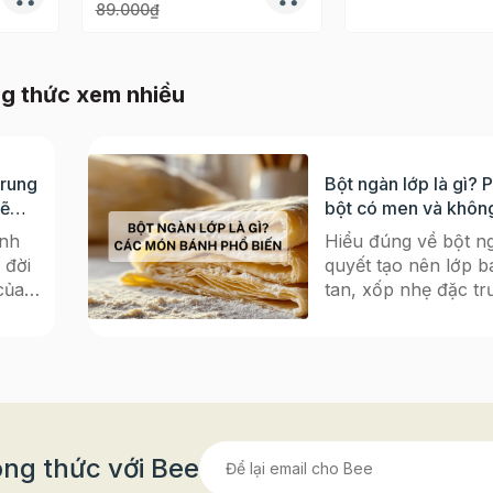
89.000₫
g thức xem nhiều
Trung
Bột ngàn lớp là gì? 
sẽ
bột có men và khôn
dụng phổ biến
nh
Hiểu đúng về bột ng
 đời
quyết tạo nên lớp b
của
tan, xốp nhẹ đặc t
còn
thực châu Âu Nếu 
 những
mê mẩn những chiếc
h trung
vàng ruộm, bánh N
y
giòn rụm, hay chiếc
sáng
vent nhỏ xinh bày t
ừ
trà, thì tất cả đều c
ình
“nguyên liệu gốc” c
ng thức với Bee
mò cho
ngàn lớp (Puff Pastr