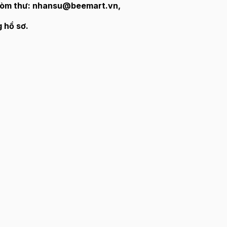
ào hòm thư: nhansu@beemart.vn,
g hồ sơ.