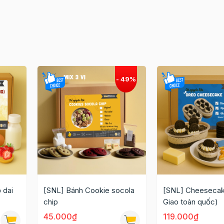
 dai
[SNL] Bánh Cookie socola
[SNL] Cheesecak
chip
Giao toàn quốc)
45.000₫
119.000₫