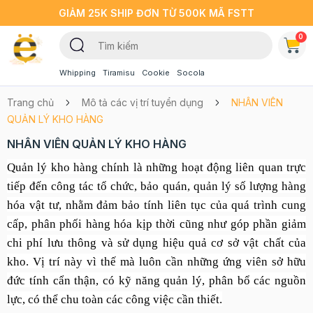
GIẢM 25K SHIP ĐƠN TỪ 500K MÃ FSTT
0
Whipping
Tiramisu
Cookie
Socola
Trang chủ
Mô tả các vị trí tuyển dụng
NHÂN VIÊN
QUẢN LÝ KHO HÀNG
NHÂN VIÊN QUẢN LÝ KHO HÀNG
Quản lý kho hàng
ch
ính là những hoạt động liên quan trực
tiếp đến công tác tổ chức, bảo quán, quản lý số lượng hàng
hóa vật tư, nhằm đảm bảo tính liên tục của quá trình cung
cấp, phân phối hàng hóa kịp thời cũng như góp phần giảm
chi phí lưu thông và sử dụng hiệu quả cơ sở vật chất của
kho.
Vị trí này vì thế mà luôn cần những ứng viên sở hữu
đức tính cẩn thận, có kỹ năng quản lý, phân bổ các nguồn
lực, có thể chu toàn các công việc cần thiết.