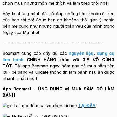
chọn mua những món mẹ thích và làm theo thôi nhé!
Vậy là chúng mình đã giải đáp những băn khoăn ở trên
của bạn rồi đó! Chúc bạn có khoảng thời gian ý nghĩa
bên mẹ cũng như những người thân yêu của mình trong
Ngày của Mẹ nhé!
-------------------------------------------------------
Beemart cung cấp đầy đủ các
nguyên liệu
,
dụng cụ
làm bánh
CHÍNH HÃNG khác với GIÁ VÔ CÙNG
TỐT.
Tải app Beemart ngay hôm nay để mua sắm tiện
lợi - dễ dàng và update thông tin làm bánh nấu ăn được
nhanh nhất nhé !
App Beemart - ỨNG DỤNG #1 MUA SẮM ĐỒ LÀM
BÁNH
Tải app để mua sắm tiện lợi hơn
TẠI ĐÂY
!
Hotline hỗ trợ: 1900.636.546