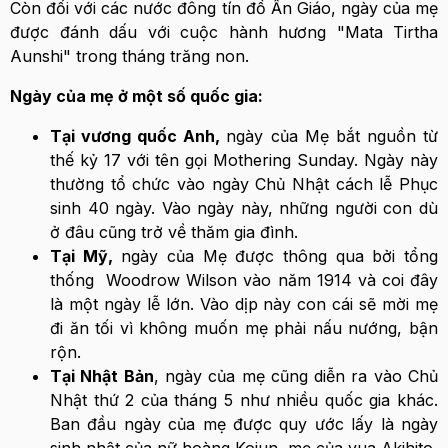
Còn đối với các nước đông tín đồ Ấn Giáo, ngày của mẹ
được đánh dấu với cuộc hành hương "Mata Tirtha
Aunshi" trong tháng trăng non.
Ngày của mẹ ở một số quốc gia:
Tại vương quốc Anh,
ngày của Mẹ bắt nguồn từ
thế kỷ 17 với tên gọi Mothering Sunday. Ngày này
thường tổ chức vào ngày Chủ Nhật cách lễ Phục
sinh 40 ngày. Vào ngày này, những người con dù
ở đâu cũng trở về thăm gia đình.
Tại Mỹ,
ngày của Mẹ được thông qua bởi tổng
thống Woodrow Wilson vào năm 1914 và coi đây
là một ngày lễ lớn. Vào dịp này con cái sẽ mời mẹ
đi ăn tối vì không muốn mẹ phải nấu nướng, bận
rộn.
Tại Nhật Bản
, ngày của mẹ cũng diễn ra vào Chủ
Nhật thứ 2 của tháng 5 như nhiều quốc gia khác.
Ban đầu ngày của mẹ được quy ước lấy là ngày
sinh nhật của nữ hoàng Kojun, mẹ của vua Akihito,