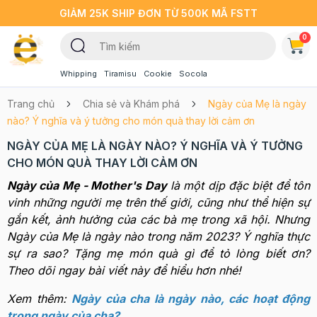
GIẢM 25K SHIP ĐƠN TỪ 500K MÃ FSTT
0
Whipping
Tiramisu
Cookie
Socola
Trang chủ
Chia sẻ và Khám phá
Ngày của Mẹ là ngày
nào? Ý nghĩa và ý tưởng cho món quà thay lời cảm ơn
NGÀY CỦA MẸ LÀ NGÀY NÀO? Ý NGHĨA VÀ Ý TƯỞNG
CHO MÓN QUÀ THAY LỜI CẢM ƠN
Ngày của Mẹ - Mother's Day
là một dịp đặc biệt để tôn
vinh những người mẹ trên thế giới, cũng như thể hiện sự
gắn kết, ảnh hưởng của các bà mẹ trong xã hội. Nhưng
Ngày của Mẹ là ngày nào trong năm 2023? Ý nghĩa thực
sự ra sao? Tặng mẹ món quà gì để tỏ lòng biết ơn?
Theo dõi ngay bài viết này để hiểu hơn nhé!
Xem thêm:
Ngày của cha là ngày nào, các hoạt động
trong ngày của cha?