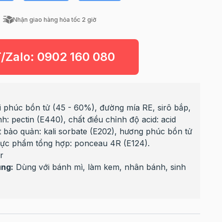
Nhận giao hàng hỏa tốc 2 giờ
T/Zalo:
0902 160 080
i phúc bồn tử (45 - 60%), đường mía RE, sirô bắp,
h: pectin (E440), chất điều chỉnh độ acid: acid
ất bảo quản: kali sorbate (E202), hương phúc bồn tử
hực phẩm tổng hợp: ponceau 4R (E124).
r
ụng:
Dùng với bánh mì, làm kem, nhân bánh, sinh