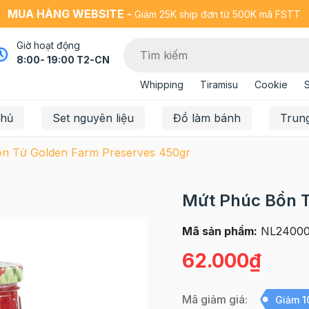
MUA HÀNG WEBSITE -
Giảm 25K ship đơn từ 500K mã FSTT
Giờ hoạt động
8:00- 19:00 T2-CN
Whipping
Tiramisu
Cookie
chủ
Set nguyên liệu
Đồ làm bánh
Trun
n Tử Golden Farm Preserves 450gr
Mứt Phúc Bồn T
Mã sản phẩm:
NL24000
62.000₫
Mã giảm giá:
Giảm 