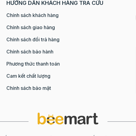
HƯỚNG DẪN KHÁCH HÀNG TRA CỨU
Chính sách khách hàng
Chính sách giao hàng
Chính sách đổi trả hàng
 rây.
Chính sách bảo hành
bột vào từ từ, trộn đều. Thêm bơ đã làm tan và sữa vào t
Phương thức thanh toán
Cam kết chất lượng
hỗn hợp bột vào khuôn đem nướng ở nhiệt độ 170 độ C, k
Chính sách bảo mật
và quết mứt phúc bồn tử vào giữa.
ới kem, socola,
dâu tây tươi
,...
hấp dẫn phải không nào? Chúc các bạn thành công nhé!