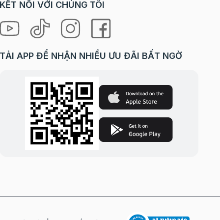
KẾT NỐI VỚI CHÚNG TÔI
TẢI APP ĐỂ NHẬN NHIỀU ƯU ĐÃI BẤT NGỜ
rộn nhẹ
hoảng