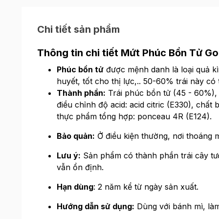
Chi tiết sản phẩm
Thông tin chi tiết Mứt Phúc Bồn Tử G
Phúc bồn tử
được mệnh danh là loại quả kì
huyết, tốt cho thị lực,.. 50-60% trái này có
Thành phần:
Trái phúc bồn tử (45 - 60%), 
điều chỉnh độ acid: acid citric (E330), chấ
thực phẩm tổng hợp: ponceau 4R (E124).
Bảo quản:
Ở điều kiện thường, nơi thoáng m
Lưu ý:
Sản phẩm có thành phần trái cây tươi
vẫn ổn định.
Hạn dùng
: 2 năm kể từ ngày sản xuất.
Hướng dẫn sử dụng:
Dùng với bánh mì, làm