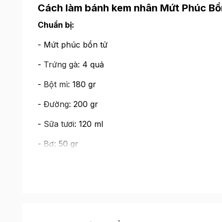
Cách làm bánh kem nhân Mứt Phúc Bồ
Chuẩn bị:
- Mứt phúc bồn tử
-
Trứng gà
: 4 quả
-
Bột mì
: 180 gr
-
Đường
: 200 gr
-
Sữa tươi
: 120 ml
-
Bơ
: 50 gr
-
Bột nổi
-
Vani
: 1/2 ống