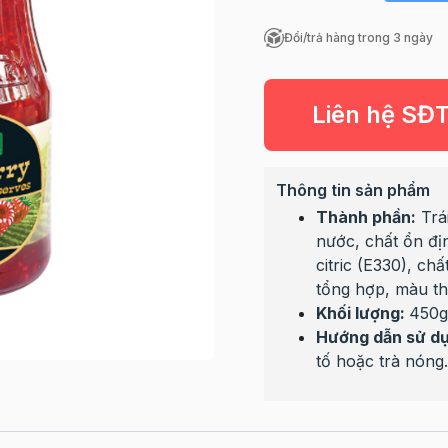
Đổi/trả hàng trong 3 ngày
Liên hệ SĐ
Thông tin sản phẩm
Thành phần:
Trá
nước, chất ổn địn
citric (E330), ch
tổng hợp, màu t
Khối lượng:
450g
Hướng dẫn sử d
tố hoặc trà nóng.