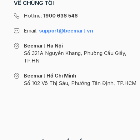
VỀ CHÚNG TÔI
Hotline:
1900 636 546
Email:
support@beemart.vn
Thực hiện:
Beemart Hà Nội
Bước 1
Số 321A Nguyễn Khang, Phường Cầu Giấy,
: Trộn đều bột mì, bột nổi, vani rồi lọc qua
TP.HN
Bước 2
: Đánh trứng với đường cho nổi đặc, cho 
tay.
Beemart Hồ Chí Minh
Số 102 Võ Thị Sáu, Phường Tân Định, TP.HCM
Bước 3
: Thoa bơ đun chảy vào khuôn nhỏ, đổ 
45 phút cho đến khi bánh chín vàng.
Bước 4
: Bánh nguội, lấy ra khỏi khuôn, cắt đôi 
Bạn có thể trang trí bên ngoài chiếc bánh này v
Thật là đơn giản để có một món bánh mềm mịn, 