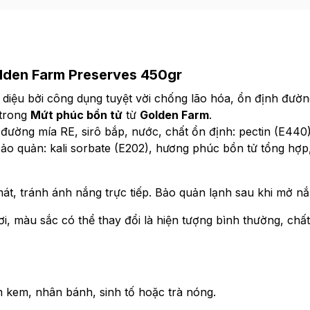
olden Farm Preserves 450gr
 diệu bởi công dụng tuyệt vời chống lão hóa, ổn định đườn
 trong
Mứt phúc bồn tử
từ
Golden Farm
.
đường mía RE, sirô bắp, nước, chất ổn định: pectin (E440)
t bảo quản: kali sorbate (E202), hương phúc bồn tử tổng hợ
át, tránh ánh nắng trực tiếp. Bảo quản lạnh sau khi mở nắ
, màu sắc có thể thay đổi là hiện tượng bình thường, chấ
 kem, nhân bánh, sinh tố hoặc trà nóng.