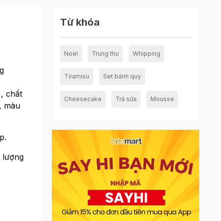
Từ khóa
Noel
Trung thu
Whipping
g
Tiramisu
Set bánh quy
, chất
Cheesecake
Trà sữa
Mousse
p, màu
p.
t lượng