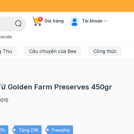
0
Tài khoản
Giỏ hàng
Socola
g Thu
Câu chuyện của Bee
Công thức
ử Golden Farm Preserves 450gr
015
10%
Tặng 20K
Freeship