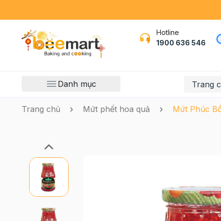
Hotline
1900 636 546
Danh mục
Trang 
Trang chủ
Mứt phết hoa quả
Mứt Phúc Bồ