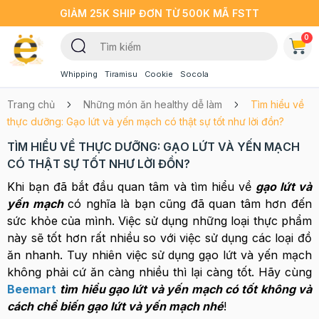
GIẢM 25K SHIP ĐƠN TỪ 500K MÃ FSTT
0
Whipping
Tiramisu
Cookie
Socola
Trang chủ
Những món ăn healthy dễ làm
Tìm hiểu về
thực dưỡng: Gạo lứt và yến mạch có thật sự tốt như lời đồn?
TÌM HIỂU VỀ THỰC DƯỠNG: GẠO LỨT VÀ YẾN MẠCH
CÓ THẬT SỰ TỐT NHƯ LỜI ĐỒN?
Khi bạn đã bắt đầu quan tâm và tìm hiểu về
gạo lứt và
yến mạch
có nghĩa là bạn cũng đã quan tâm hơn đến
sức khỏe của mình. Việc sử dụng những loại thực phẩm
này sẽ tốt hơn rất nhiều so với việc sử dụng các loại đồ
ăn nhanh. Tuy nhiên việc sử dụng gạo lứt và yến mạch
không phải cứ ăn càng nhiều thì lại càng tốt. Hãy cùng
Beemart
tìm hiểu gạo lứt và yến mạch có tốt không và
cách chề biến gạo lứt và yến mạch nhé
!