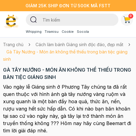
GIẢM 25K SHIP ĐƠN TỪ 500K MÃ FSTT
0
Whipping
Tiramisu
Cookie
Socola
Trang chủ
Cách làm bánh Giáng sinh độc đáo, đẹp mắt
Gà Tây Nướng - Món ăn không thể thiếu trong bàn tiệc giáng
sinh
GÀ TÂY NƯỚNG - MÓN ĂN KHÔNG THỂ THIẾU TRONG
BÀN TIỆC GIÁNG SINH
Vào ngày lễ Giáng sinh ở Phương Tây chúng ta đã rất
quen thuộc với hình ảnh gà tây nướng vàng ruộm và
xung quanh là một bàn đầy hoa quả, thức ăn, nến,
rượu vang hết sức hấp dẫn. Có khi nào bạn băn khoăn
tại sao cứ vào ngày này, gà tây lại trở thành món ăn
truyền thống không ??? Hôm nay hãy cùng Beemart đi
tìm lời giải đáp nhé.