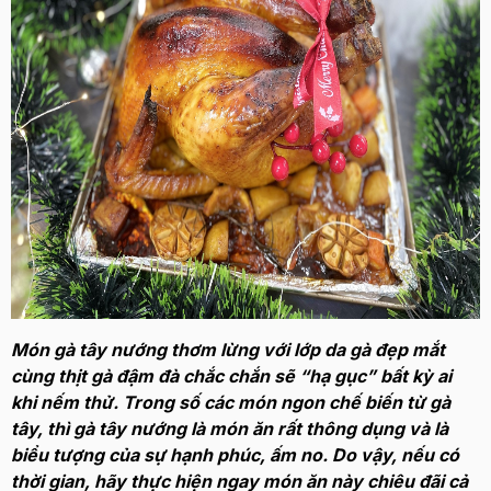
Món gà tây nướng thơm lừng với lớp da gà đẹp mắt
cùng thịt gà đậm đà chắc chắn sẽ “hạ gục” bất kỳ ai
khi nếm thử. Trong số các món ngon chế biến từ gà
tây, thì gà tây nướng là món ăn rất thông dụng và là
biểu tượng của sự hạnh phúc, ấm no. Do vậy, nếu có
thời gian, hãy thực hiện ngay món ăn này chiêu đãi cả