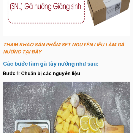
THAM KHẢO SẢN PHẨM SET NGUYÊN LIỆU LÀM GÀ
NƯỚNG TẠI ĐÂY
Các bước làm gà tây nướng như sau:
Bước 1: Chuẩn bị các nguyên liệu