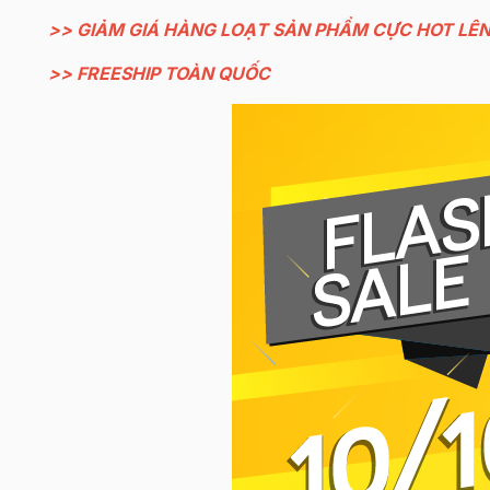
>> GIẢM GIÁ HÀNG LOẠT SẢN PHẨM CỰC HOT LÊ
>> FREESHIP TOÀN QUỐC