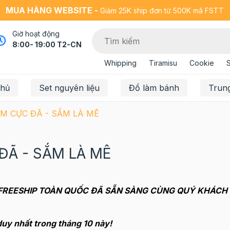
MUA HÀNG WEBSITE -
Giảm 25K ship đơn từ 500K mã FSTT
Giờ hoạt động
8:00- 19:00 T2-CN
Whipping
Tiramisu
Cookie
chủ
Set nguyên liệu
Đồ làm bánh
Trun
ẮM CỰC ĐÃ - SẮM LÀ MÊ
ĐÃ - SẮM LÀ MÊ
T FREESHIP TOÀN QUỐC ĐÃ SẴN SÀNG CÙNG QUÝ KHÁCH
duy nhất trong tháng 10 này!