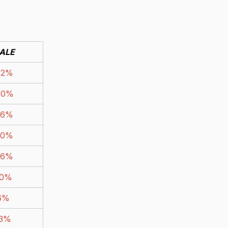
ALE
22%
00%
06%
00%
46%
30%
16%
23%