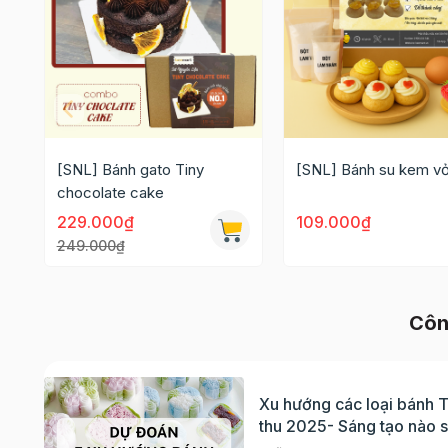
[SNL] Bánh gato Tiny
[SNL] Bánh su kem vỏ
chocolate cake
229.000₫
109.000₫
249.000₫
Côn
Xu hướng các loại bánh 
thu 2025- Sáng tạo nào 
bùng nổ?