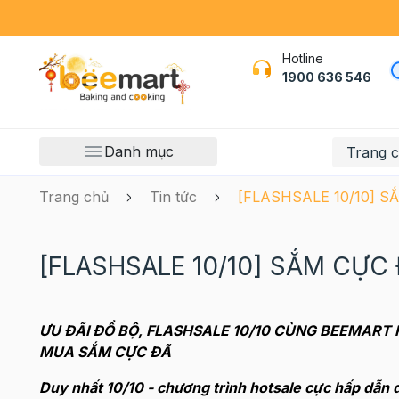
Hotline
1900 636 546
Danh mục
Trang 
Trang chủ
Tin tức
[FLASHSALE 10/10] S
[FLASHSALE 10/10] SẮM CỰC 
ƯU ĐÃI ĐỔ BỘ, FLASHSALE 10/10 CÙNG BEEMAR
MUA SẮM CỰC ĐÃ
Duy nhất 10/10 - chương trình hotsale cực hấp dẫn 