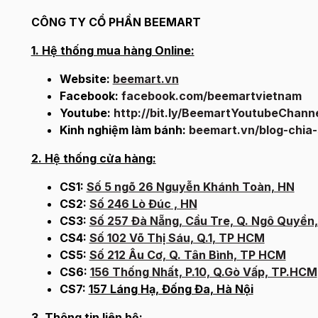
CÔNG TY CỔ PHẦN BEEMART
1. Hệ thống mua hàng Online:
Website:
beemart.vn
Facebook:
facebook.com/beemartvietnam
Youtube:
http://bit.ly/BeemartYoutubeChann
Kinh nghiệm làm bánh:
beemart.vn/blog-chia
2. Hệ thống cửa hàng:
CS1:
Số 5 ngõ 26 Nguyễn Khánh Toàn, HN
CS2:
Số 246 Lò Đúc , HN
CS3:
Số 257 Đà Nẵng, Cầu Tre, Q. Ngô Quyền
CS4:
Số 102 Võ Thị Sáu, Q.1, TP HCM
CS5:
Số 212 Âu Cơ, Q. Tân Bình, TP HCM
CS6:
156 Thống Nhất, P.10, Q.Gò Vấp, TP.HCM
CS7:
157 Láng Hạ, Đống Đa, Hà Nội
3. Thông tin liên hệ: