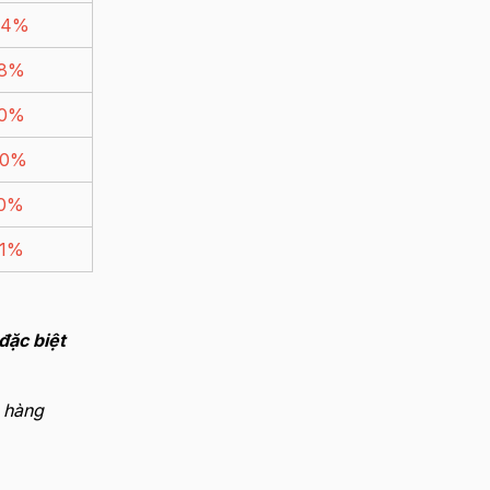
24%
38%
50%
00%
90%
91%
đặc biệt
 hàng