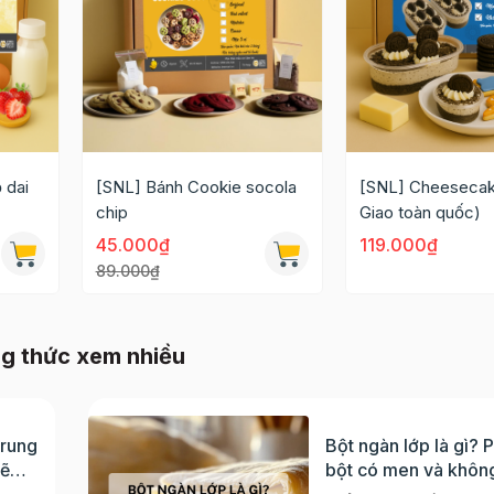
 dai
[SNL] Bánh Cookie socola
[SNL] Cheesecak
chip
Giao toàn quốc)
45.000₫
119.000₫
89.000₫
g thức xem nhiều
Trung
Bột ngàn lớp là gì? 
sẽ
bột có men và khôn
dụng phổ biến