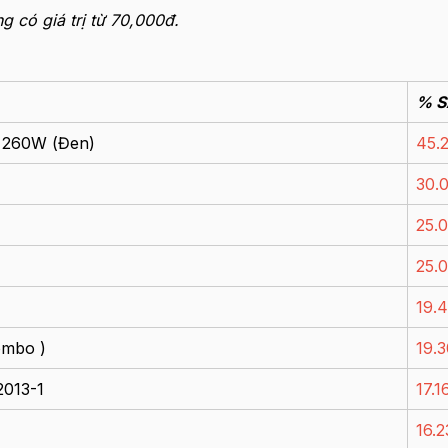
g có giá trị từ 70,000đ.
% S
N 260W (Đen)
45.
30.
25.
25.
19.
ombo )
19.
2013-1
17.
16.