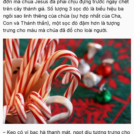
đớn mà chúa Jesus đã phải chịu đựng trước ngày chết
trên cây thánh giá. Số lượng 3 sọc đỏ là biểu hiệu ba
ngôi sao linh thiêng của chúa (sự hợp nhất của Cha,
Con và Thánh thần), một sọc đỏ đậm hơn là tượng
trưng cho máu mà chúa đã đổ cho loài người.
– Kẹo có vị bạc hà thanh mát, ngọt dịu tượng trưng cho