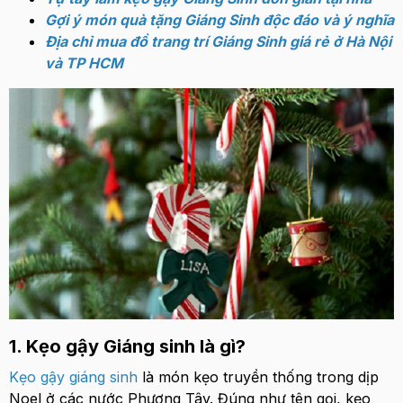
Gợi ý món quà tặng Giáng Sinh độc đáo và ý nghĩa
Địa chỉ mua đồ trang trí Giáng Sinh giá rẻ ở Hà Nội
và TP HCM
1. Kẹo gậy Giáng sinh là gì?
Kẹo gậy giáng sinh
là món kẹo truyền thống trong dịp
Noel ở các nước Phương Tây. Đúng như tên gọi, kẹo