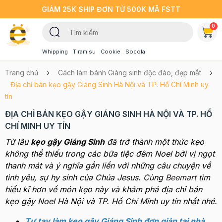
GIẢM 25K SHIP ĐƠN TỪ 500K MÃ FSTT
0
Whipping
Tiramisu
Cookie
Socola
Trang chủ
Cách làm bánh Giáng sinh độc đáo, đẹp mắt
Địa chỉ bán kẹo gậy Giáng Sinh Hà Nội và TP. Hồ Chí Minh uy
tín
ĐỊA CHỈ BÁN KẸO GẬY GIÁNG SINH HÀ NỘI VÀ TP. HỒ
CHÍ MINH UY TÍN
Từ lâu
kẹo gậy Giáng Sinh
đã trở thành một thức kẹo
không thể thiếu trong các bữa tiệc đêm Noel bởi vị ngọt
thanh mát và ý nghĩa gắn liền với những câu chuyện về
tình yêu, sự hy sinh của Chúa Jesus. Cùng
Beemart
tìm
hiểu kĩ hơn về món kẹo này và khám phá địa chỉ bán
kẹo gậy Noel Hà Nội và TP. Hồ Chí Minh uy tín nhất nhé.
Tự tay làm kẹo gậy Giáng Sinh đơn giản tại nhà