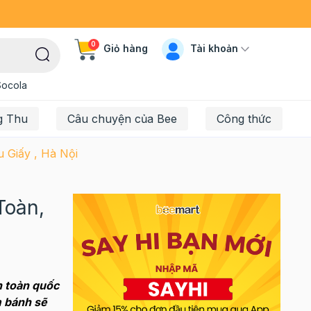
0
Tài khoản
Giỏ hàng
Socola
g Thu
Câu chuyện của Bee
Công thức
 Giấy , Hà Nội
Toàn,
n toàn quốc
m bánh sẽ