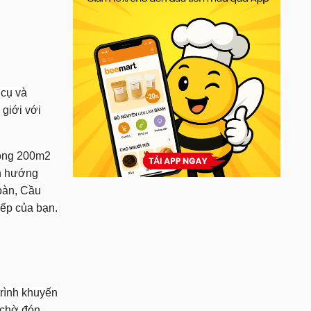
 cụ và
 giới với
rộng 200m2
nh hướng
oàn, Cầu
bếp của bạn.
rình khuyến
 chờ đón