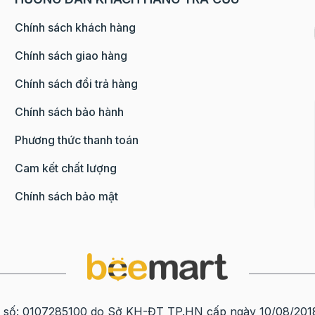
mẩn
mà không loại bột 
em
làm được. Bột ngàn 
Chính sách khách hàng
 mua
“Bột ngàn lớp” là cá
hất
quen thuộc của ngườ
Chính sách giao hàng
 thức
loại bột cán nhiều l
Chính sách đổi trả hàng
m ngon
giữa bột và bơ, còn 
hiện
Anh của nó là Puff 
Chính sách bảo hành
ng thu
này ghép bởi hai chữ: “P
5
up” – nghĩa là phồn
Phương thức thanh toán
là sự
“Pastry” – nghĩa là 
hêm
bánh ngọt Nhìn từ n
Cam kết chất lượng
miếng bột sống trô
ơng vị
khối đặc, nhưng khi
Chính sách bảo mật
hác
cắt, bạn sẽ thấy vô 
hu cổ
– bơ xen kẽ nhau. 
 bạn sẽ
khối bột này, người
 phần
sẽ bọc bơ vào bột 
ch tạo
ngược lại), sau đó 
ẽ trở
gấp – cán lại, lặp đi 
nhiều lần để tạo ra
0107285100 do Sở KH-ĐT TP.HN cấp ngày 10/08/2018 tạ