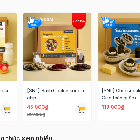
 dai
[SNL] Bánh Cookie socola
[SNL] Cheesecak
chip
Giao toàn quốc)
45.000₫
119.000₫
89.000₫
g thức xem nhiều