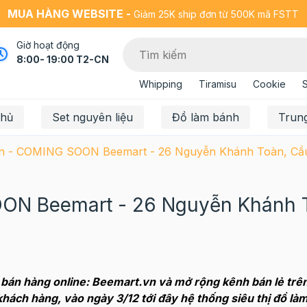
MUA HÀNG WEBSITE -
Giảm 25K ship đơn từ 500K mã FSTT
Giờ hoạt động
8:00- 19:00 T2-CN
Whipping
Tiramisu
Cookie
chủ
Set nguyên liệu
Đồ làm bánh
Trun
ện - COMING SOON Beemart - 26 Nguyễn Khánh Toàn, Cầu
OON Beemart - 26 Nguyễn Khánh 
 bán hàng online: Beemart.vn và mở rộng kênh bán lẻ trê
khách hàng, vào ngày 3/12 tới đây hệ thống siêu thị đồ là