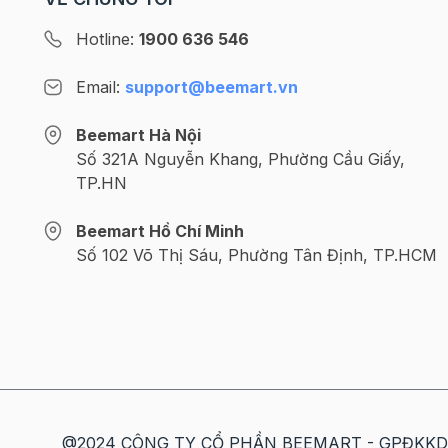
bánh trung thu đẹp mê 
mùa Trăng năm nay nhé! X
Hotline:
1900 636 546
thêm: >>> Gợi ý địa chỉ
đồ làm bánh trung thu c
Email:
support@beemart.vn
lượng >>> Trọn bộ công
làm bánh trung thu thơ
Beemart Hà Nội
tại nhà Bánh Trung thu 
Số 321A Nguyễn Khang, Phường Cầu Giấy,
đại - Xu hướng bánh tru
TP.HN
được yêu thích nhất 202
Bánh trung thu hiện đại 
biến tấu, phối kết hợp t
Beemart Hồ Chí Minh
các loại màu sắc, kiểu
Số 102 Võ Thị Sáu, Phường Tân Định, TP.HCM
dáng vào vỏ bánh và hư
vào nhân bánh tạo sự k
biệt so với bánh trung t
truyền. Chính vì vậy mà
nhận thấy hương vị của
nhân, lớp vỏ bánh và cá
hình của loại bánh này s
nên phong phú hơn. Kiểu
@2024 CÔNG TY CỔ PHẦN BEEMART - GPĐKKD số: 