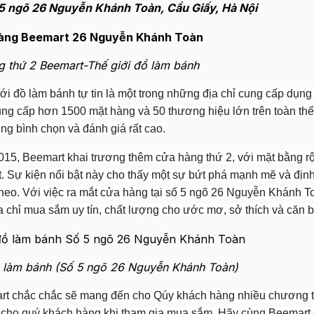
số 5 ngõ 26 Nguyễn Khánh Toàn, Cầu Giấy, Hà Nội
g thứ 2 Beemart-Thế giới đồ làm bánh
ới đồ làm bánh tự tin là một trong những địa chỉ cung cấp dụng
 Cung cấp hơn 1500 mặt hàng và 50 thương hiệu lớn trên toàn thế
g bình chọn và đánh giá rất cao.
015, Beemart khai trương thêm cửa hàng thứ 2, với mặt bằng 
t. Sự kiện nổi bật này cho thấy một sự bứt phá mạnh mẽ và đị
theo. Với việc ra mắt cửa hàng tại số 5 ngõ 26 Nguyễn Khánh T
a chỉ mua sắm uy tín, chất lượng cho ước mơ, sở thích và căn 
ồ làm bánh (Số 5 ngõ 26 Nguyễn Khánh Toàn)
art chắc chắc sẽ mang đến cho Qúy khách hàng nhiều chương t
o cho quý khách hàng khi tham gia mua sắm. Hãy cùng Beemart