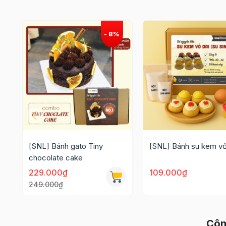
[SNL] Bánh gato Tiny
[SNL] Bánh su kem vỏ
chocolate cake
229.000₫
109.000₫
249.000₫
Côn