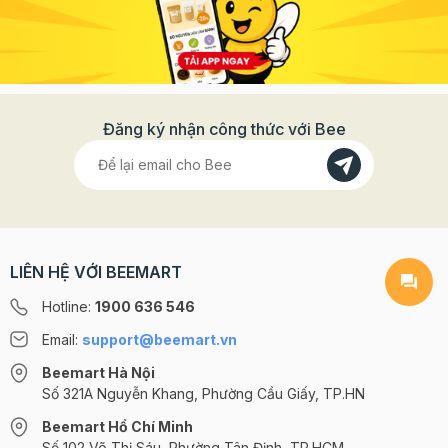
Đăng ký nhận công thức với Bee
LIÊN HỆ VỚI BEEMART
Hotline:
1900 636 546
Email:
support@beemart.vn
Beemart Hà Nội
Số 321A Nguyễn Khang, Phường Cầu Giấy, TP.HN
Beemart Hồ Chí Minh
Số 102 Võ Thị Sáu, Phường Tân Định, TP.HCM