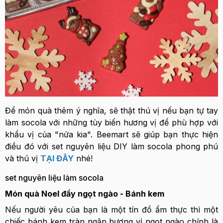
Để món quà thêm ý nghĩa, sẽ thật thú vị nếu bạn tự tay
làm socola với những tùy biến hương vị để phù hợp với
khẩu vị của "nửa kia". Beemart sẽ giúp bạn thực hiện
điều đó với set nguyên liệu DIY làm socola phong phú
và thú vị
TẠI ĐÂY
nhé!
set nguyên liệu làm socola
Món quà Noel đầy ngọt ngào - Bánh kem
Nếu người yêu của bạn là một tín đồ ẩm thực thì một
chiếc bánh kem tràn ngập hương vị ngọt ngào chính là