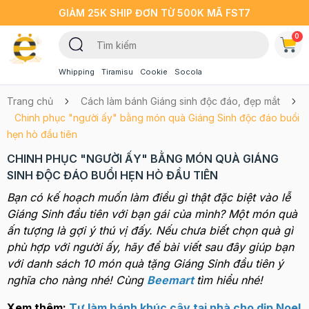
GIẢM 25K SHIP ĐƠN TỪ 500K MÃ FST7
0
Whipping
Tiramisu
Cookie
Socola
Trang chủ
Cách làm bánh Giáng sinh độc đáo, đẹp mắt
Chinh phục "người ấy" bằng món quà Giáng Sinh độc đáo buổi
hẹn hò đầu tiên
CHINH PHỤC "NGƯỜI ẤY" BẰNG MÓN QUÀ GIÁNG
SINH ĐỘC ĐÁO BUỔI HẸN HÒ ĐẦU TIÊN
Bạn có kế hoạch muốn làm điều gì thật đặc biệt vào lễ
Giáng Sinh đầu tiên với bạn gái của mình? Một món quà
ấn tượng là gợi ý thú vị đấy. Nếu chưa biết chọn quà gì
phù hợp với người ấy, hãy để bài viết sau đây giúp bạn
với danh sách 10 món quà tặng Giáng Sinh đầu tiên ý
nghĩa cho nàng nhé! Cùng
Beemart
tìm hiểu nhé!
Xem thêm:
Tự làm bánh khúc cây tại nhà cho dịp Noel