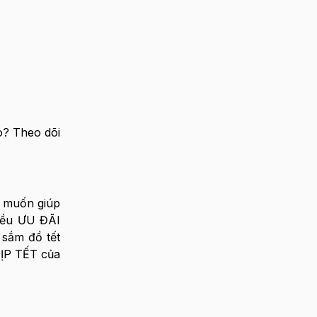
o? Theo dõi
g muốn giúp
iều ƯU ĐÃI
 sắm đồ tết
DỊP TẾT của