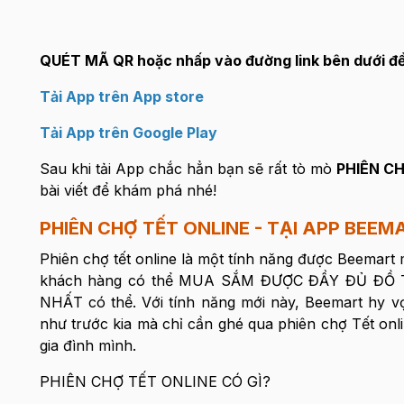
QUÉT MÃ QR hoặc nhấp vào đường link bên dưới để
Tải App trên App store
Tải App trên Google Play
Sau khi tải App chắc hẳn bạn sẽ rất tò mò
PHIÊN C
bài viết để khám phá nhé!
PHIÊN CHỢ TẾT ONLINE - TẠI APP BEEM
Phiên chợ tết online là một tính năng được Beemart
khách hàng có thể MUA SẮM ĐƯỢC ĐẦY ĐỦ ĐỒ TẾ
NHẤT có thể. Với tính năng mới này, Beemart hy v
như trước kia mà chỉ cần ghé qua phiên chợ Tết o
gia đình mình.
PHIÊN CHỢ TẾT ONLINE CÓ GÌ?