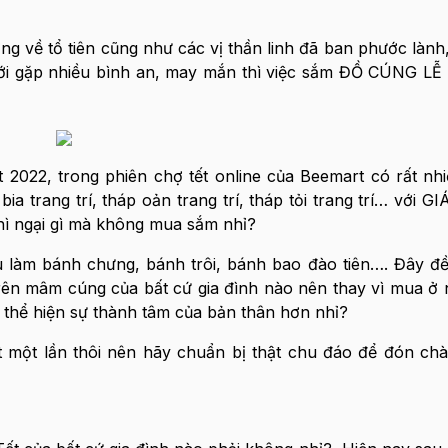
ng về tổ tiên cũng như các vị thần linh đã ban phước lành,
ới gặp nhiều bình an, may mắn thì việc sắm ĐỒ CÚNG LỄ
.
 2022, trong phiên chợ tết online của Beemart có rất nh
 bia trang trí, tháp oản trang trí, tháp tỏi trang trí… với
hì ngại gì mà không mua sắm nhỉ?
ệu làm bánh chưng, bánh trôi, bánh bao đào tiên…. Đây đ
rên mâm cúng của bất cứ gia đình nào nên thay vì mua ở 
thể hiện sự thành tâm của bản thân hơn nhỉ?
ất một lần thôi nên hãy chuẩn bị thật chu đáo để đón c