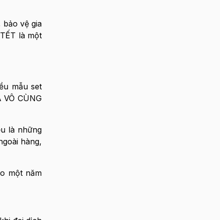
 bảo vệ gia
 TẾT là một
iều mẫu set
 GIÁ VÔ CÙNG
ều là những
ngoài hàng,
hào một năm