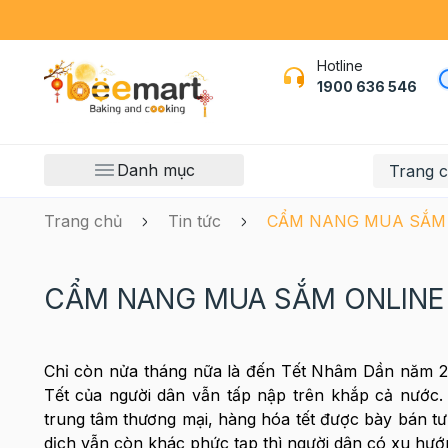
Hotline
1900 636 546
Danh mục
Trang 
Trang chủ
Tin tức
CẨM NANG MUA SẮM 
CẨM NANG MUA SẮM ONLINE 
Chỉ còn nửa tháng nữa là đến Tết Nhâm Dần năm 20
Tết của người dân vẫn tấp nập trên khắp cả nước.
trung tâm thương mại, hàng hóa tết được bày bán tưn
dịch vẫn còn khác phức tạp thì người dân có xu hư