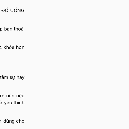
ại ĐỒ UỐNG
p bạn thoải
sức khỏe hơn
 tâm sự hay
 rẻ nên nếu
à yêu thích
ần dùng cho