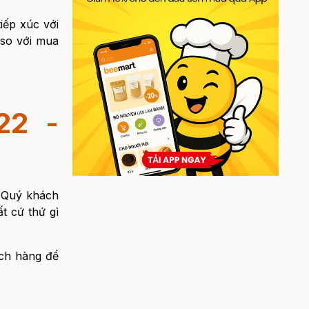
iếp xúc với
 so với mua
22 -
o Quý khách
t cứ thứ gì
ách hàng để