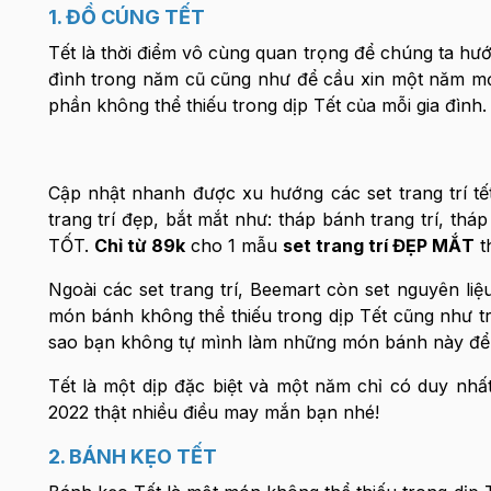
1. ĐỒ CÚNG TẾT
Tết là thời điểm vô cùng quan trọng để chúng ta hướ
đình trong năm cũ cũng như để cầu xin một năm m
phần không thể thiếu trong dịp Tết của mỗi gia đình
Cập nhật nhanh được xu hướng các set trang trí tết
trang trí đẹp, bắt mắt như: tháp bánh trang trí, tháp
TỐT.
Chỉ từ 89k
cho 1 mẫu
set trang trí ĐẸP MẮT
t
Ngoài các set trang trí, Beemart còn set nguyên li
món bánh không thể thiếu trong dịp Tết cũng như t
sao bạn không tự mình làm những món bánh này để 
Tết là một dịp đặc biệt và một năm chỉ có duy nh
2022 thật nhiều điều may mắn bạn nhé!
2. BÁNH KẸO TẾT