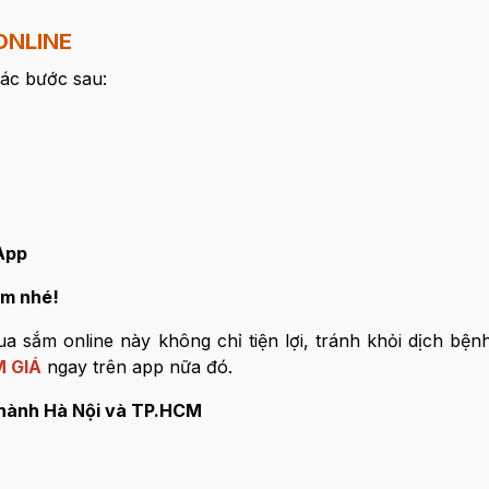
ONLINE
các bước sau:
App
ệm nhé!
a sắm online này không chỉ tiện lợi, tránh khỏi dịch bệ
 GIÁ
ngay trên app nữa đó.
 thành Hà Nội và TP.HCM