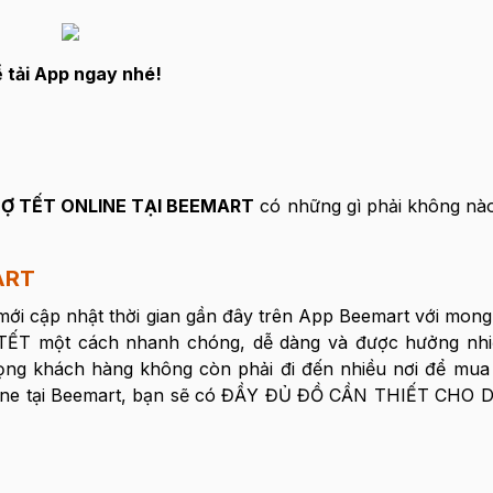
 tải App ngay nhé!
HỢ TẾT ONLINE TẠI BEEMART
có những gì phải không nà
ART
 mới cập nhật thời gian gần đây trên App Beemart với mon
T một cách nhanh chóng, dễ dàng và được hưởng nh
ọng khách hàng không còn phải đi đến nhiều nơi để mua
nline tại Beemart, bạn sẽ có ĐẦY ĐỦ ĐỒ CẦN THIẾT CHO 