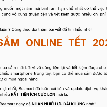
g muốn một năm mới bình an, hạn chế nhất có thể việc t
cũng vô cùng thuận tiện và tiết kiệm được nhiều chi phí
kiệm? Cùng theo dõi thêm bài viết để tìm hiểu nhé!
ẮM ONLINE TẾT 20
a sắm mới bởi vì vô cùng tiện lợi và tiết kiệm được ch
ột chiếc smartphone trong tay, bạn có thể mua sắm được bấ
tự đi mua ngoài hàng.
lợi nhất, Beemart đã luôn cải tiến và update dịch vụ kh
 nhiều
RẤT TIỆN ÍCH CỰC LỚN
mới lạ.
p Beemart ngay để
NHẬN NHIỀU ƯU ĐÃI KHỦNG
nhất!!