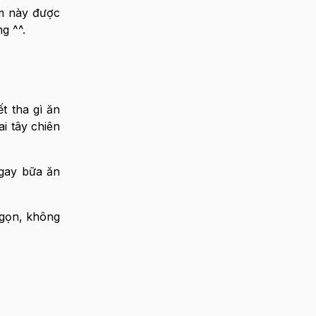
m này được
g ^^.
t tha gì ăn
i tây chiên
ngay bữa ăn
 gọn, không