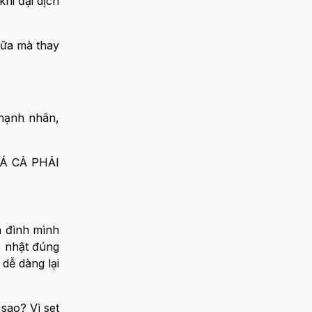
hi đại dịch
nữa mà thay
 hạnh nhân,
Á CẢ PHẢI
a đình mình
p nhật đúng
dễ dàng lại
sao? Vì set