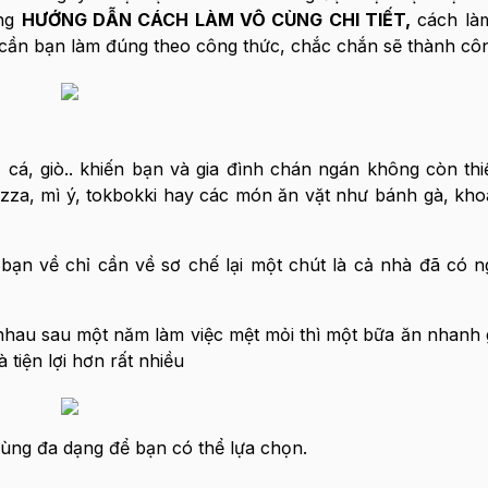
ng
HƯỚNG DẪN CÁCH LÀM VÔ CÙNG CHI TIẾT,
cách là
hỉ cần bạn làm đúng theo công thức, chắc chắn sẽ thành côn
, cá, giò.. khiến bạn và gia đình chán ngán không còn thiế
izza, mì ý, tokbokki hay các món ăn vặt như bánh gà, khoa
ạn về chỉ cần về sơ chế lại một chút là cả nhà đã có 
n nhau sau một năm làm việc mệt mỏi thì một bữa ăn nhanh
 tiện lợi hơn rất nhiều
ùng đa dạng để bạn có thể lựa chọn.