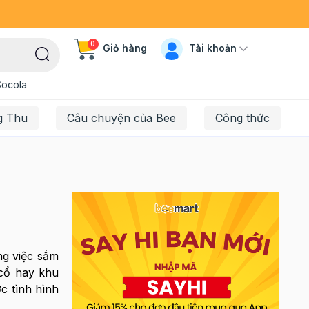
0
Tài khoản
Giỏ hàng
Socola
g Thu
Câu chuyện của Bee
Công thức
ng việc sắm
 cổ hay khu
c tình hình