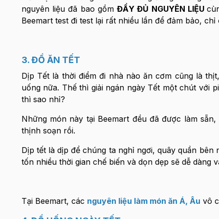
nguyên liệu đã bao gồm
ĐẦY ĐỦ NGUYÊN LIỆU
cù
Beemart test đi test lại rất nhiều lần để đảm bảo, c
3. ĐỒ ĂN TẾT
Dịp Tết là thời điểm đi nhà nào ăn cơm cũng là thịt
uống nữa. Thế thì giải ngán ngày Tết một chút với p
thì sao nhỉ?
Những món này tại Beemart đều đã được làm sẵn, b
thịnh soạn rồi.
Dịp tết là dịp để chúng ta nghỉ ngơi, quây quần bê
tốn nhiều thời gian chế biến và dọn dẹp sẽ dễ dàng và
Tại Beemart, các
nguyên liệu làm món ăn Á, Âu
vô c