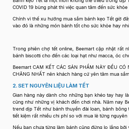
Bánh kẹo Tết là một món không thể thiếu trong dịp T
COVID 19 bùng phát thì việc quan tâm đến sức khỏe 
Chính vì thế xu hướng mua sắm bánh kẹo Tết giờ đâ
vào đó là những món bánh tốt cho sức khỏe hay nhữn
Trong phiên chợ tết online, Beemart cập nhật rất
bánh biscotti cho đến các loại hạt như macca, óc c
Beemart CAM KẾT CÁC SẢN PHẨM NÀY ĐỀU CÓ 
CHĂNG NHẤT nên khách hàng cứ yên tâm mua sắm 
2. SET NGUYÊN LIỆU LÀM TẾT
Gian hàng này dành cho những bạn khéo tay hay làm
cũng như những vị khách đến chơi nhà. Năm nay Bee
trend dịp Tết như bánh thuyền đài loan, bánh bông 
tiết kiệm rất nhiều chi phí so với mua lẻ từng nguyên l
Nếu bạn chưa từng làm bánh cũng đừng lo lắng bởi vì 