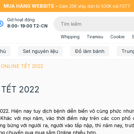
MUA HÀNG WEBSITE -
Giảm 25K ship đơn từ 500K mã FST7
Giờ hoạt động
8:00- 19:00 T2-CN
Whipping
Tiramisu
Cookie
chủ
Set nguyên liệu
Đồ làm bánh
Trun
ONLINE TẾT 2022
TẾT 2022
22. Hiện nay tuy dịch bệnh diễn biến vô cùng phức như
 Khác với mọi năm, vào thời điểm này trên các con phố
g bừng với người ra, người vào tấp nập, thì năm nay, trướ
ớng chuyển qua mua sắm Online nhiều hơn.