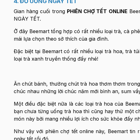
4. ĐỒ UỐNG NGÀY TẾT
Gian hàng cuối trong
PHIÊN CHỢ TẾT ONLINE
Beem
NGÀY TẾT.
Ở đây Beemart tổng hợp có rất nhiều loại trà, cà ph
mái lựa chọn theo sở thích của gia đình.
Đặc biệt tại Beemart có rất nhiều loại trà hoa, trà 
loại trà xanh truyền thống đấy nhé!
Ăn chút bánh, thưởng chút trà hoa thơm thơm trong
chúc nhau những lời chúc năm mới bình an, sum vầy 
Một điều đặc biệt nữa là các loại trà hoa của Bee
bạn chưa từng uống trà hoa thì cũng hay thử một c
món này bởi mang nhiều lợi ích cho sức khỏe đấy nh
Như vậy với phiên chợ tết online này, Beemart ti
ngày tết rồi đó.