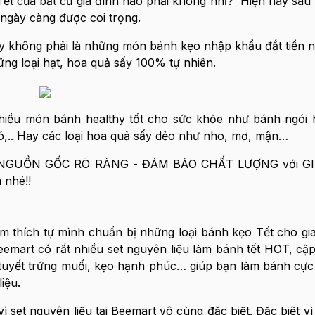
ết của bất cứ gia đình nào phải không nhỉ? Hiện nay sau k
ngày càng được coi trọng.
y không phải là những món bánh kẹo nhập khẩu đắt tiền 
g loại hạt, hoa quả sấy 100% tự nhiên.
 nhiều món bánh healthy tốt cho sức khỏe như bánh ngói
hó,.. Hay các loại hoa quả sấy dẻo như nho, mơ, mận…
NGUỒN GỐC RÕ RÀNG - ĐẢM BẢO CHẤT LƯỢNG với GI
nhé!!
 thích tự mình chuẩn bị những loại bánh kẹo Tết cho gi
mart có rất nhiều set nguyên liệu làm bánh tết HOT, cậ
tuyết trứng muối, kẹo hạnh phúc… giúp bạn làm bánh cực 
iệu.
set nguyên liệu tại Beemart vô cùng đặc biệt. Đặc biệt vì 