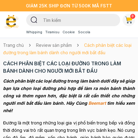
GIẢM 25K SHIP ĐƠN TỪ 500K MÃ FSTT
0
Whipping
Tiramisu
Cookie
Socola
Trang chủ
Review sản phẩm
Cách phân biệt các loại
đường trong làm bánh dành cho người mới bắt đầu
CÁCH PHÂN BIỆT CÁC LOẠI ĐƯỜNG TRONG LÀM
BÁNH DÀNH CHO NGƯỜI MỚI BẮT ĐẦU
Cách phân biệt các loại đường trong làm bánh dưới đây sẽ giúp
bạn lựa chọn loại đường phù hợp để làm ra món bánh thành
công và thơm ngon hơn, đặc biệt là rất cần thiết cho những
người mới bắt đầu làm bánh. Hãy Cùng
Beemart
tìm hiểu xem
nhé!
Đường là một trong những loại gia vị phổ biến trong bếp và đồng
thời đóng vai trò rất quan trọng trong lĩnh vực bánh kẹo. Nó cung
cấp độ ẩm, độ mềm, xốp cho bánh, giúp bánh bảo quản được