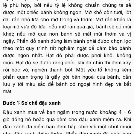
lệ phù hợp, bởi nếu tỷ lệ không chuẩn chúng ta sẽ
được một chiếc bánh không ngon. Mỡ khổ còn tươi, lột
da, rán nhỏ lửa cho mỡ trong và thơm. Mỡ rán khéo là
loại mỡ vừa độ lửa, nếu mỡ rán quá già, bánh sẽ có mùi
khét; nếu mỡ quá non bánh sẽ mất mùi thơm và vị
ngậy. Phần đỗ xanh dùng làm bánh phải được chọn lọc
theo một quy trình rất nghiêm ngặt để đảm bảo bánh
được ngon nhât. Hạt đỗ phải được phơi khô, không
mốc. Hạt đỗ sẽ được rang chín, khi đã chín thì đem xay
rồi bóc vỏ, nghiền thành bôt. Một yếu tố không kém
phần quan trọng là giấy gói bên ngoài của bánh, cần
lưu ý tới màu sắc để bánh có ngoại hình đẹp và bắt
mắt.
Bước 1: Sơ chế đậu xanh
Đậu xanh mua về bạn ngâm trong nước khoảng 4 – 6
giờ đồng hồ hoặc qua đêm cho đậu xanh mềm ra. Khi
đậu xanh đã mềm bạn đem hấp chín với một chút muối
cho đậu xanh thêm thơm. Phần đậu xanh đã chín bạn