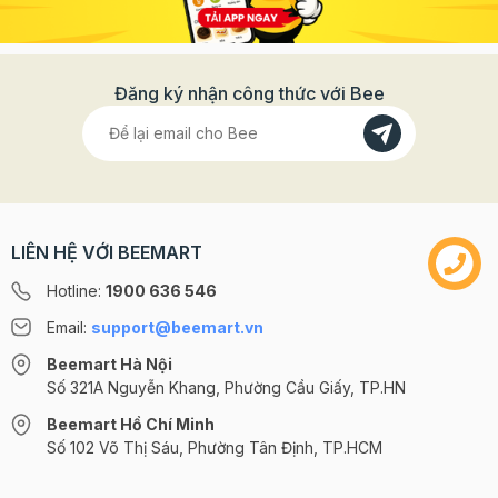
Đăng ký nhận công thức với Bee
LIÊN HỆ VỚI BEEMART
Hotline:
1900 636 546
Email:
support@beemart.vn
Beemart Hà Nội
Số 321A Nguyễn Khang, Phường Cầu Giấy, TP.HN
Beemart Hồ Chí Minh
Số 102 Võ Thị Sáu, Phường Tân Định, TP.HCM
@2024 CÔNG TY CỔ PHẦN BEEMART - GPĐKKD số: 0107285100 do Sở