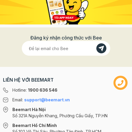
Đăng ký nhận công thức với Bee
LIÊN HỆ VỚI BEEMART
Hotline:
1900 636 546
Email:
support@beemart.vn
Beemart Hà Nội
Số 321A Nguyễn Khang, Phường Cầu Giấy, TP.HN
Beemart Hồ Chí Minh
Số 102 Võ Thị Sáu, Phường Tân Định, TP.HCM