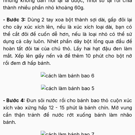
nhưng không đàn hồi lại là được, nhồi sơ lại rồi chia
thành nhiều phần nhỏ khoảng 60g.
- Bước 3:
Dùng 2 tay xoa bột thành sợi dài, gấp đôi lại
cho cây xúc xích lên, nếu là xúc xích loại dài, bạn có
thể cắt đôi để cuốn dễ hơn, nếu là loại nhỏ có thể sử
dụng cả cây luôn. Nhét phần dây bột lồng qua đầu để
hoàn tất đôi tai của chú thỏ. Lấy hai hạt đậu đen làm
mắt. Xếp lên giấy nến và để thêm 10 phút cho bột nở
rồi đem đi hấp bánh.
- Bước 4:
Đun sôi nước rồi cho bánh bao thỏ cuộn xúc
xích vào xửng hấp 12 - 15 phút là bánh chín. Mở vung
cẩn thận tránh để nước rớt xuống bánh làm nhão
bánh.