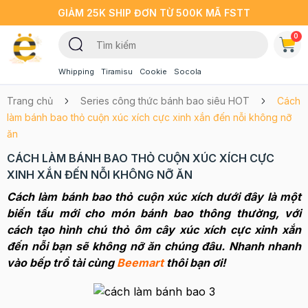
GIẢM 25K SHIP ĐƠN TỪ 500K MÃ FSTT
0
Whipping
Tiramisu
Cookie
Socola
Trang chủ
Series công thức bánh bao siêu HOT
Cách
làm bánh bao thỏ cuộn xúc xích cực xinh xắn đến nỗi không nỡ
ăn
CÁCH LÀM BÁNH BAO THỎ CUỘN XÚC XÍCH CỰC
XINH XẮN ĐẾN NỖI KHÔNG NỠ ĂN
Cách làm bánh bao thỏ cuộn xúc xích dưới đây là một
biến tấu mới cho món bánh bao thông thường, với
cách tạo hình chú thỏ ôm cây xúc xích cực xinh xắn
đến nỗi bạn sẽ không nỡ ăn chúng đâu. Nhanh nhanh
vào bếp trổ tài cùng
Beemart
thôi bạn ơi!