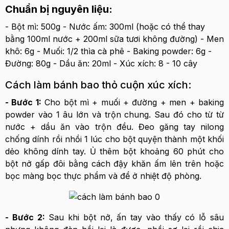
Chuẩn bị nguyên liệu:
- Bột mì: 500g - Nước ấm: 300ml (hoặc có thể thay
bằng 100ml nước + 200ml sữa tươi không đường) - Men
khô: 6g - Muối: 1/2 thìa cà phê - Baking powder: 6g -
Đường: 80g - Dầu ăn: 20ml - Xúc xích: 8 - 10 cây
Cách làm bánh bao thỏ cuộn xúc xích:
- Bước 1:
Cho bột mì + muối + đường + men + baking
powder vào 1 âu lớn và trộn chung. Sau đó cho từ từ
nước + dầu ăn vào trộn đều. Đeo găng tay nilong
chống dính rồi nhồi 1 lúc cho bột quyện thành một khối
dẻo không dính tay. Ủ thêm bột khoảng 60 phút cho
bột nở gấp đôi bằng cách đậy khăn ấm lên trên hoặc
bọc màng bọc thực phẩm và để ở nhiệt độ phòng.
- Bước 2:
Sau khi bột nở, ấn tay vào thấy có lỗ sâu