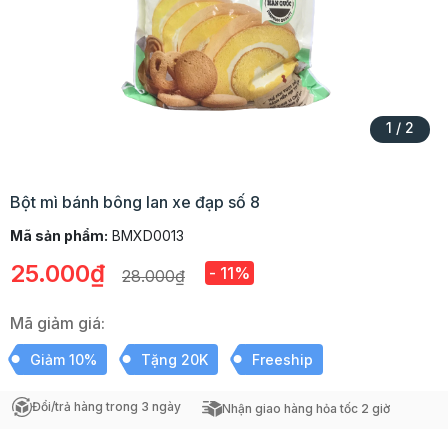
1
/
2
Bột mì bánh bông lan xe đạp số 8
Mã sản phẩm:
BMXD0013
25.000₫
- 11%
28.000₫
Mã giảm giá:
Giảm 10%
Tặng 20K
Freeship
Đổi/trả hàng trong 3 ngày
Nhận giao hàng hỏa tốc 2 giờ