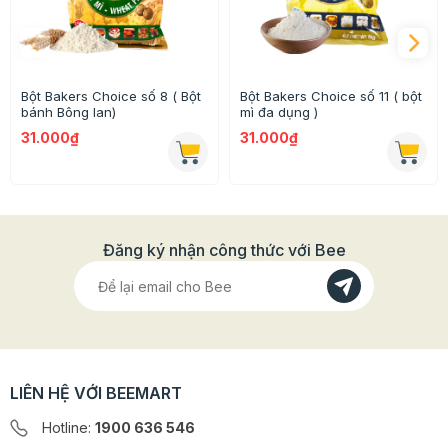
Bột Bakers Choice số 8 ( Bột
Bột Bakers Choice số 11 ( bột
bánh Bông lan)
mì đa dụng )
31.000₫
31.000₫
Đăng ký nhận công thức với Bee
Hoặc bánh pancake... đảm bảo thơm ngon, mềm mịn
như ngoài hàng.
LIÊN HỆ VỚI BEEMART
Hotline:
1900 636 546