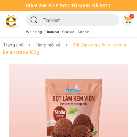
GIẢM 25K SHIP ĐƠN TỪ 500K MÃ FSTT
0
Whipping
Tiramisu
Cookie
Socola
Trang chủ
Hàng mới về
Bột làm kem viên vị socola
Benuscream 100g