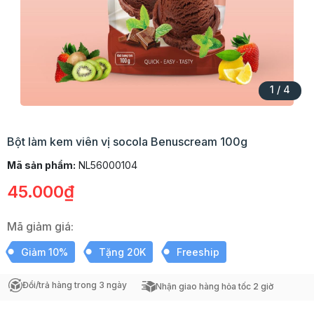
1
/
4
Bột làm kem viên vị socola Benuscream 100g
Mã sản phẩm:
NL56000104
45.000₫
Mã giảm giá:
Giảm 10%
Tặng 20K
Freeship
Đổi/trả hàng trong 3 ngày
Nhận giao hàng hỏa tốc 2 giờ