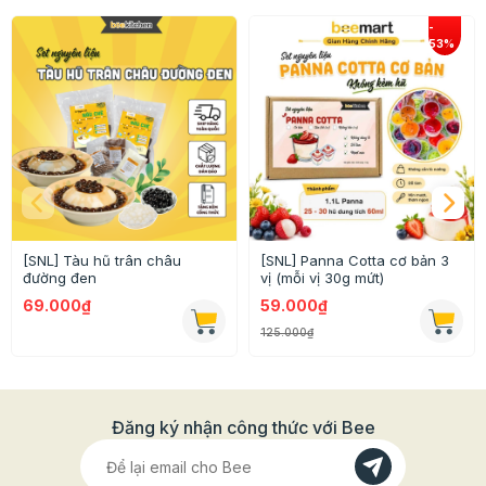
hàng có thể tự làm kem ngay những viên kem socola tại
nhà, đáp ứng đủ 3 tiêu chí: NHANH - RẺ - DỄ DÀNG
[SNL] Tàu hũ trân châu
[SNL] Panna Cotta cơ bản 3
đường đen
vị (mỗi vị 30g mứt)
69.000₫
59.000₫
125.000₫
Đăng ký nhận công thức với Bee