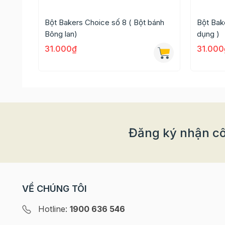
Bột Bakers Choice số 8 ( Bột bánh
Bột Bake
Bông lan)
dụng )
31.000₫
31.000
Đăng ký nhận cô
Thông tin chi tiết của sản phẩm
- Xuất xứ: Việt Nam
- Thương hiệu: Vĩnh Thuận
VỀ CHÚNG TÔI
- Trọng lượng: 340g
Hotline:
1900 636 546
- Thành phần: Bột mì, bột bắp, bột gạo.