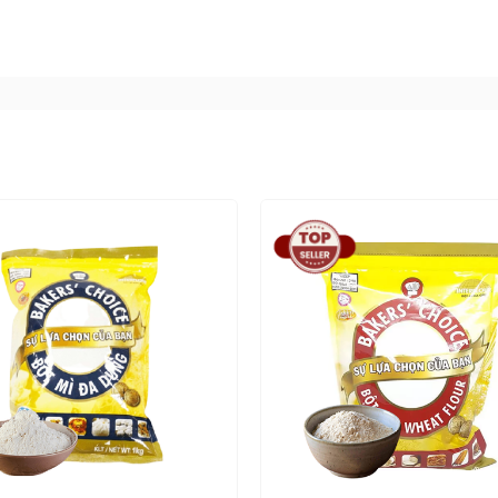
 bánh chuối thơm ngon, giòn tan ngay tại nhà
0g đường vào hỗn hợp khuấy đều, để bột nghỉ 15 phút tr
thơm ngon.
ép mỏng.
ng bị vón lại.
ơ, vớt chuối ra. Tiếp tục đem chiên lại lần nữa đến khi v
hút là dùng được.