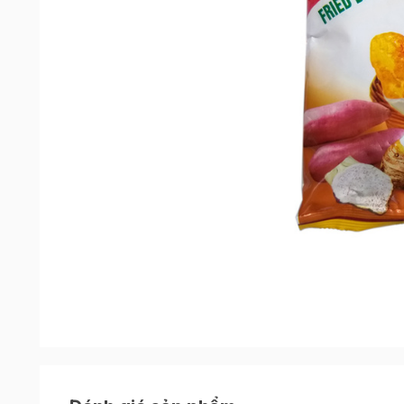
Đặc điểm nổi bật của sản phẩm
Vĩnh Thuận là một thương hiệu nổi tiếng chuyên
cho thị trường trong cả nước, ngoài ra còn xu
Úc, Trung Quốc và thị trường Châu Âu.
Bột c