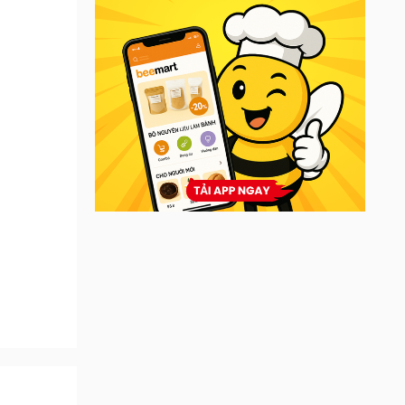
ung cấp
i Loan,
ược rất