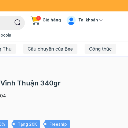
0
Tài khoản
Giỏ hàng
Socola
g Thu
Câu chuyện của Bee
Công thức
i Vĩnh Thuận 340gr
04
10%
Tặng 20K
Freeship