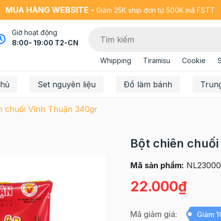
MUA HÀNG WEBSITE -
Giảm 25K ship đơn từ 500K mã FSTT
Giờ hoạt động
8:00- 19:00 T2-CN
Whipping
Tiramisu
Cookie
chủ
Set nguyên liệu
Đồ làm bánh
Trun
n chuối Vĩnh Thuận 340gr
Bột chiên chuố
Mã sản phẩm:
NL23000
22.000₫
Mã giảm giá:
Giảm 