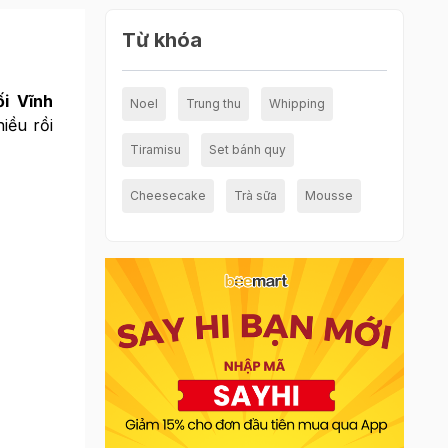
Từ khóa
ối Vĩnh
Noel
Trung thu
Whipping
iều rồi
Tiramisu
Set bánh quy
Cheesecake
Trà sữa
Mousse