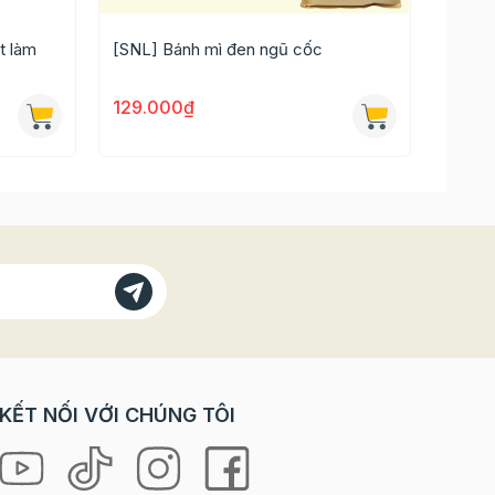
t làm
[SNL] Bánh mì đen ngũ cốc
Tinh b
129.000₫
48.0
KẾT NỐI VỚI CHÚNG TÔI