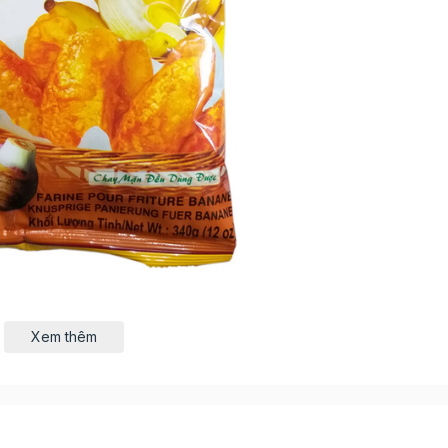
Xem thêm
 sản xuất các loại bột thực phẩm cao cấp pha chế sẵn, c
ất khẩu sang thị trường các nước : Mỹ, Pháp, Canada, Đà
hiên chuối Vĩnh Thuận 340gr
là sản phẩm chất lượng đ