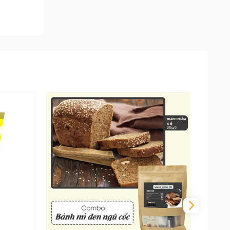
ước khi
àng đều