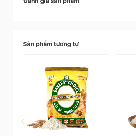
Đánh giá sản phẩm
nhiều khách hàng tin tưởng và lựa chọn
Với sản phẩm này, chỉ vài phút là bạn sẽ có món
Hướng dẫn sử dụng
Hòa tan 250g bột vào 250ml nước, sau đó cho 2
Sản phẩm tương tự
chiên. Có thể cho thêm vani làm tăng hương vị 
- Chuối sứ lột vỏ, bổ đôi, bỏ vào bao nylon rồi 
- Nhúng chuối vào bột, dùng đũa gạt cho bột khô
- Bắc chảo dầu nóng cho chuối vào chảo chiên s
2 mặt, vớt ra để lên giấy thấm dầu khoảng 2-3 p