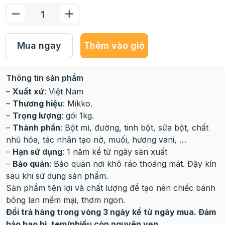
Mua ngay
Thêm vào giỏ
Thông tin sản phẩm
–
Xuất xứ
: Việt Nam
–
Thương hiệu
: Mikko.
–
Trọng lượng
: gói 1kg.
–
Thành phần
: Bột mì, đường, tinh bột, sữa bột, chất
nhũ hóa, tác nhân tạo nở, muối, hương vani, …
–
Hạn sử dụng
: 1 năm kể từ ngày sản xuất
–
Bảo quản
: Bảo quản nơi khô ráo thoáng mát. Đậy kín
sau khi sử dụng sản phẩm.
Sản phẩm tiện lợi và chất lượng để tạo nên chiếc bánh
bông lan mềm mại, thơm ngon.
Đổi trả hàng trong vòng 3 ngày kể từ ngày mua. Đảm
bảo bao bì, tem/phiếu còn nguyên vẹn