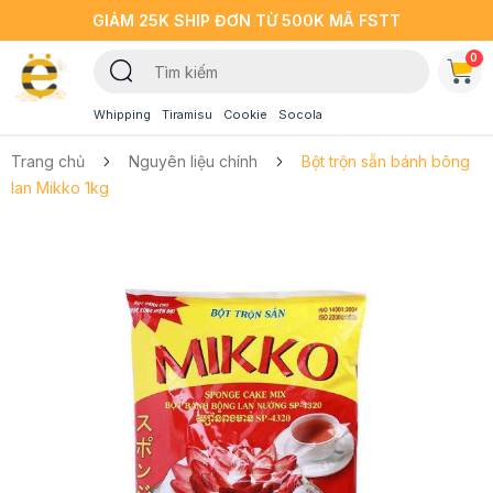
GIẢM 25K SHIP ĐƠN TỪ 500K MÃ FSTT
0
Whipping
Tiramisu
Cookie
Socola
Trang chủ
Nguyên liệu chính
Bột trộn sẵn bánh bông
lan Mikko 1kg