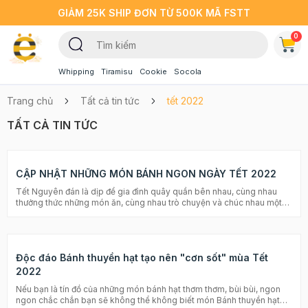
GIẢM 25K SHIP ĐƠN TỪ 500K MÃ FSTT
0
Whipping
Tiramisu
Cookie
Socola
Trang chủ
Tất cả tin tức
tết 2022
TẤT CẢ TIN TỨC
CẬP NHẬT NHỮNG MÓN BÁNH NGON NGÀY TẾT 2022
Tết Nguyên đán là dịp để gia đình quây quần bên nhau, cùng nhau
thưởng thức những món ăn, cùng nhau trò chuyện và chúc nhau một
năm mới an lành. Tết sắp đến rồi, chắc hẳn giờ bạn đang rất đau đầu
không biết nên chuẩn bị món bánh ngon ngày Tết gì cho nhà mình
phải không nào? Nếu chưa biết làm gì thì hãy cùng Beemart theo dõi
bài viết gọi ý những món bánh ngon ngày Tết 2022 này nhé!! >>>
Độc đáo Bánh thuyền hạt tạo nên "cơn sốt" mùa Tết
Xem thêm Sắm Tết online - Xu hướng mới của Tết 2022 1. Bánh chưng
- Bánh tét Nhắc đến Tết Nguyên đán Việt Nam, không thể thiếu đó
2022
chính là hình ảnh của chiếc bánh chưng xanh vuông vắn và bánh tét
Nếu bạn là tín đồ của những món bánh hạt thơm thơm, bùi bùi, ngon
hình trụ thuôn dài. Hai loại bánh này tượng trưng cho sự hòa hợp của
ngon chắc chắn bạn sẽ không thể không biết món Bánh thuyền hạt
đất trời, thiên nhiên, vạn vật, được dùng làm món chính trong thờ cúng