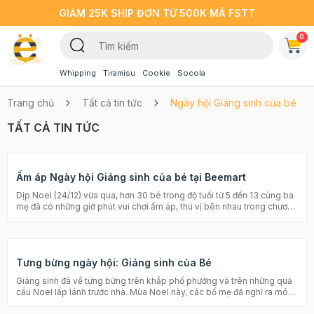
GIẢM 25K SHIP ĐƠN TỪ 500K MÃ FSTT
0
Whipping
Tiramisu
Cookie
Socola
Trang chủ
Tất cả tin tức
Ngày hội Giáng sinh của bé
TẤT CẢ TIN TỨC
Ấm áp Ngày hội Giáng sinh của bé tại Beemart
Dịp Noel (24/12) vừa qua, hơn 30 bé trong độ tuổi từ 5 đến 13 cùng ba
mẹ đã có những giờ phút vui chơi ấm áp, thú vị bên nhau trong chương
trình Ngày hội Giáng sinh của bé do Beemart tổ chức. Ngày hội đã trở
thành dịp đặc biệt ý nghĩa để các bé được hòa mình vào không khí
Giáng sinh rộn ràng, vui tươi, bên những cây thông, quả cầu lấp lánh,
những bài ca Giáng sinh ngọt ngào hay bánh nhà gừng ngộ nghĩnh,...
Tưng bừng ngày hội: Giáng sinh của Bé
Chiếc bánh nhà gừng xinh xắn đã được chuẩn bị từ rất sớm để chào
đón các bé Góc decor người tuyết lung linh để các bé tha hồ chụp
Giáng sinh đã về tưng bừng trên khắp phố phường và trên những quả
ảnh Trong suốt 3 tiếng diễn ra chương trình, các bé đã được trải
cầu Noel lấp lánh trước nhà. Mùa Noel này, các bố mẹ đã nghĩ ra món
nghiệm vô vàn các hoạt động thú vị như cuộc thi vẽ icing bánh
quà tuyệt vời để tặng bé yêu chưa? Hãy cùng bé trải qua một ngày
cookies Noel, cùng ba mẹ trang trí bánh nhà gừng xinh xắn hay nô