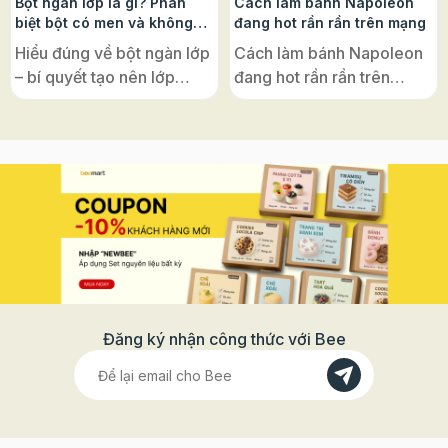
Bột ngàn lớp là gì? Phân
Cách làm bánh Napoleon
biệt bột có men và không
đang hot rần rần trên mạng
men, ứng dụng phổ biến
Hiểu đúng về bột ngàn lớp
Cách làm bánh Napoleon
– bí quyết tạo nên lớp
đang hot rần rần trên
bánh giòn tan, xốp nhẹ
mạng – hoá ra lại cực dễ
đặc trưng của ẩm thực
với đế bánh ngàn lớp Puff
châu Âu Nếu bạn từng mê
Pastry! Vì sao bánh có tên
mẩn những chiếc croissant
là “Napoleon”? Nghe đến
vàng ruộm, bánh
“Napoleon”, nhiều người
Napoleon giòn rụm, hay
thường nghĩ ngay đến vị
chiếc vol-au-vent nhỏ xinh
hoàng đế lừng danh của
bày trong tiệc trà, thì tất cả
Pháp. Nhưng thật ra, tên
đều có một “nguyên liệu
gọi ấy chỉ là một sự nhầm
gốc” chung: bột ngàn lớp
lẫn thú vị trong lịch sử ẩm
Đăng ký nhận công thức với Bee
(Puff Pastry). Loại bột này
thực. Bánh Napoleon vốn
được xem là “linh hồn”
có tên gốc là “Mille-
của các dòng bánh Âu,
feuille”, nghĩa là “ngàn lớp
giúp tạo nên từng lớp
lá mỏng”. Món bánh này
bánh tách rõ, giòn tan,
được cho là lấy cảm hứng