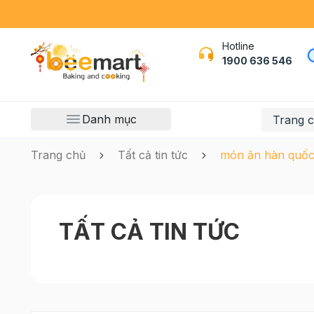
Hotline
1900 636 546
Danh mục
Trang 
Trang chủ
Tất cả tin tức
món ăn hàn quố
TẤT CẢ TIN TỨC