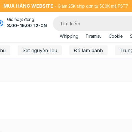
MUA HÀNG WEBSITE -
Giảm 25K ship đơn từ 500K mã FST7
Giờ hoạt động
8:00- 19:00 T2-CN
Whipping
Tiramisu
Cookie
chủ
Set nguyên liệu
Đồ làm bánh
Trun
c