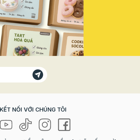
Vì sao
doanh thu mùa lễ hội năm nay! Vì
bánh
Sao Bạn Không Thể Đứng Ngoài
 với các
"Sân Khấu" Này? Trong các dịp
trò chơi
lễ lớn, đặc biệt là ngày Quốc
orkshop
khánh, tâm lý khách hàng có sự
rải
thay đổi rõ rệt: Nhu cầu "check-
ưng lại
in" tăng vọt: Khách hàng, đặc
à cả
biệt là giới trẻ, luôn tìm kiếm
 “tự tay
những sản phẩm, không gian
 là
mang đậm tinh thần lễ hội để
ng mang
chụp ảnh và chia sẻ lên mạng xã
hội. Sẵn sàng chi tiêu cho trải
loween
nghiệm: Họ không chỉ mua một
chiếc bánh, một ly nước, mà họ
ợp cho
mua cả không khí, cảm xúc và
KẾT NỐI VỚI CHÚNG TÔI
niềm tự hào. Ưu tiên các sản
hỉ cần
phẩm phiên bản giới hạn (Limited
 mọi
Edition): Yếu tố độc đáo, chỉ xuất
hiện trong mùa lễ sẽ kích thích