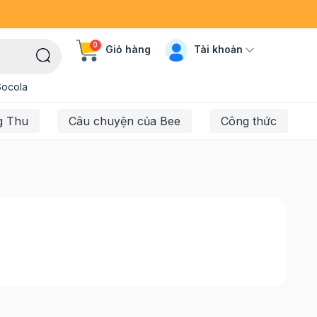
0
Tài khoản
Giỏ hàng
Socola
g Thu
Câu chuyện của Bee
Công thức