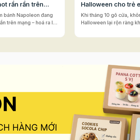
ot rần rần trên
Halloween cho trẻ 
m bánh Napoleon đang
Khi tháng 10 gõ cửa, khô
rần trên mạng – hoá ra lại
Halloween lại rộn ràng k
ới đế bánh ngàn lớp Puff
nơi – từ lớp học, trung tâ
Vì sao bánh có tên là
Anh cho tới những câu lạ
on”? Nghe đến
nhỏ. Đây luôn là dịp để m
on”, nhiều người thường
cùng hóa thân, vui chơi v
y đến vị hoàng đế lừng
nối. Và nếu bạn đang tìm
 Pháp. Nhưng thật ra,
hoạt động Halloween vừa 
ấy chỉ là một sự nhầm lẫn
vừa an toàn, vừa dễ tổ ch
rong lịch sử ẩm thực. Bánh
những buổi workshop là
n vốn có tên gốc là
sẽ là gợi ý tuyệt vời. Khô
euille”, nghĩa là “ngàn lớp
mang lại niềm vui khi đượ
”. Món bánh này được
sáng tạo, hoạt động làm
ấy cảm hứng từ vùng
còn giúp trẻ rèn luyện sự
Ý), rồi lan sang Pháp và
léo, khả năng tập trung và
 là gâteau napolitain –
thần làm việc nhóm – tất 
h kiểu Napoli”. Theo thời
diễn ra trong không khí