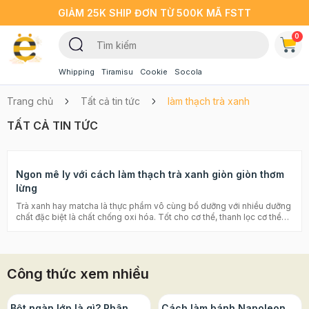
GIẢM 25K SHIP ĐƠN TỪ 500K MÃ FSTT
0
Whipping
Tiramisu
Cookie
Socola
Trang chủ
Tất cả tin tức
làm thạch trà xanh
TẤT CẢ TIN TỨC
Ngon mê ly với cách làm thạch trà xanh giòn giòn thơm
lừng
Trà xanh hay matcha là thực phẩm vô cùng bổ dưỡng với nhiều dưỡng
chất đặc biệt là chất chống oxi hóa. Tốt cho cơ thể, thanh lọc cơ thể
nhưng trà xanh không hề khó ăn một chút nào. Trái lại, mùi thơm của
trà xanh vô cùng nồng nàn và quyến rũ không thể lẫn đi đâu được.
Cùng Beemart học cách làm thạch trà xanh nhé. Nguyên liệu Bột rau
câu Jelly 1 gói Nước 1l Bột trà xanh 20g Đường 100g Cách làm thạch
Công thức xem nhiều
trà xanh Bước 1: Trộn đều đường vào với phần bột thạch Bước 2: Cho
nước vào nồi đun sôi. Khi nước sôi cho phần bột thạch đã trộn với
đường vào. Khuấy đều cho tan hết bột thạch Bước 3: Cho bột trà xanh
vào cùng, khuấy thật đều cho bột trà tan hết. Chú ý không để bột trà bị
Bột ngàn lớp là gì? Phân
Cách làm bánh Napoleon